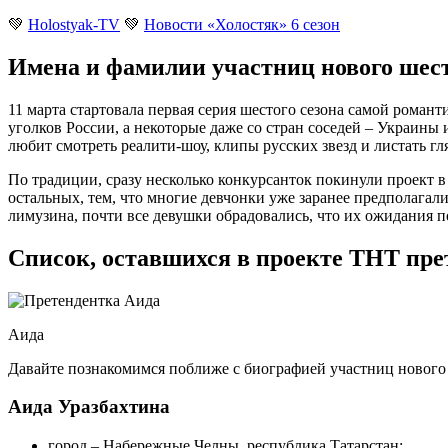
💚
Holostyak-TV
💚
Новости «Холостяк» 6 сезон
Имена и фамилии участниц нового шест
11 марта стартовала первая серия шестого сезона самой роман
уголков России, а некоторые даже со стран соседей – Украины
любит смотреть реалити-шоу, клипы русских звезд и листать г
По традиции, сразу несколько конкурсанток покинули проект в 
остальных, тем, что многие девчонки уже заранее предполагали
лимузина, почти все девушки обрадовались, что их ожидания по
Список, оставшихся в проекте ТНТ пре
Аида
Давайте познакомимся поближе с биографией участниц нового 
Аида Уразбахтина
город – Набережные Челны, республика Татарстан;