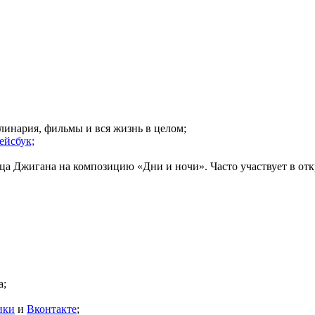
кулинария, фильмы и вся жизнь в целом;
ейсбук;
вца Джигана на композицию «Дни и ночи». Часто участвует в от
а;
ики
и
Вконтакте
;