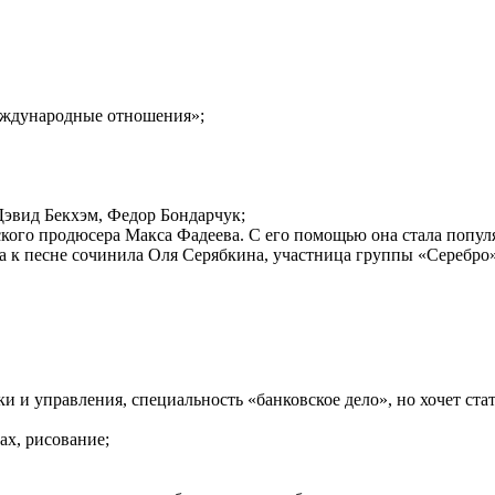
еждународные отношения»;
Дэвид Бекхэм, Федор Бондарчук;
кого продюсера Макса Фадеева. С его помощью она стала популя
ва к песне сочинила Оля Серябкина, участница группы «Серебро
 и управления, специальность «банковское дело», но хочет ста
ах, рисование;