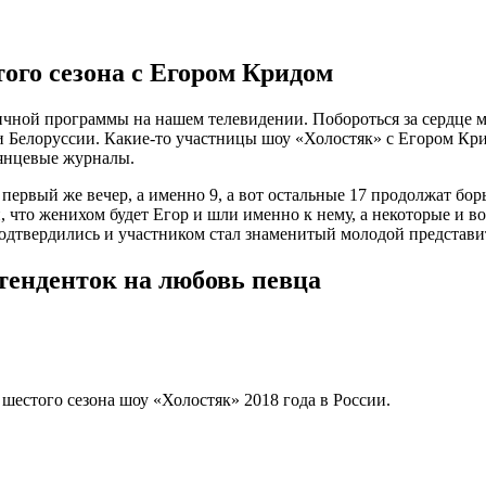
ого сезона с Егором Кридом
тичной программы на нашем телевидении. Побороться за сердце 
 и Белоруссии. Какие-то участницы шоу «Холостяк» с Егором Кр
лянцевые журналы.
первый же вечер, а именно 9, а вот остальные 17 продолжат борь
, что женихом будет Егор и шли именно к нему, а некоторые и в
дтвердились и участником стал знаменитый молодой представител
тенденток на любовь певца
шестого сезона шоу «Холостяк» 2018 года в России.