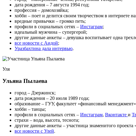
дата рождения – 7 августа 1994 год;
профессия – домохозяйка;
хобби – поет и делится своим творчеством в интернете на
вредные привычки – громко петь;
профили в социальных сетях –
Инстаграм
;
идеальный мужчина – супергерой;
другие данные анкеты – девушка воспитывает одна трехлет
все новости с Аидой
;
Уразбахтина дала интервью
.
Уля
Ульяна Пылаева
город – Дзержинск;
дата рождения – 20 июля 1989 года;
образование – ГУУ, факультет «финансовый менеджмент»
хобби – танцы;
профили в социальных сетях –
Инстаграм
,
Вконтакте
и
Т
страхи – вода, высота, теснота;
другие данные анкеты – участница знаменитого проекта
все новости с Улей
.