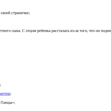
 своей страничке;
него сына. С отцом ребенка рассталась из-за того, что он подн
;
виттер
;
 «Танцы»;