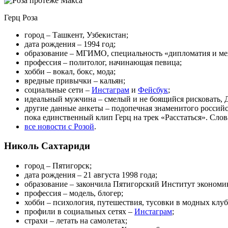
Герц Роза
город – Ташкент, Узбекистан;
дата рождения – 1994 год;
образование – МГИМО, специальность «дипломатия и м
профессия – политолог, начинающая певица;
хобби – вокал, бокс, мода;
вредные привычки – кальян;
социальные сети –
Инстаграм
и
Фейсбук
;
идеальный мужчина – смелый и не боящийся рисковать, 
другие данные анкеты – подопечная знаменитого российс
пока единственный клип Герц на трек «Расстаться». Сло
все новости с Розой
.
Николь Сахтариди
город – Пятигорск;
дата рождения – 21 августа 1998 года;
образование – закончила Пятигорский Институт экономики
профессия – модель, блогер;
хобби – психология, путешествия, тусовки в модных клуб
профили в социальных сетях –
Инстаграм
;
страхи – летать на самолетах;