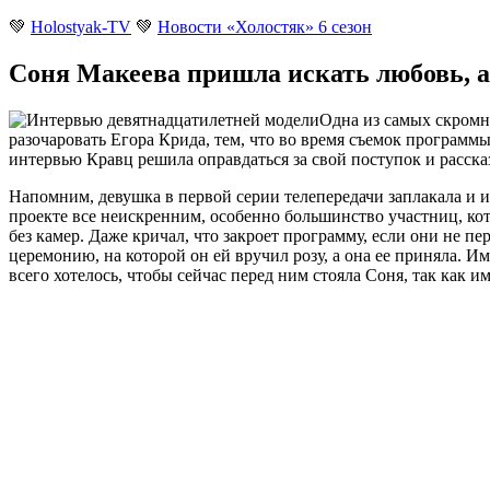
💚
Holostyak-TV
💚
Новости «Холостяк» 6 сезон
Соня Макеева пришла искать любовь, а
Одна из самых скромн
разочаровать Егора Крида, тем, что во время съемок программы
интервью Кравц решила оправдаться за свой поступок и рассказ
Напомним, девушка в первой серии телепередачи заплакала и из
проекте все неискренним, особенно большинство участниц, кот
без камер. Даже кричал, что закроет программу, если они не 
церемонию, на которой он ей вручил розу, а она ее приняла. 
всего хотелось, чтобы сейчас перед ним стояла Соня, так как 