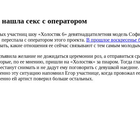
 нашла секс с оператором
ых участниц шоу «Холостяк 6» девятнадцатилетняя модель София
 переспала с оператором этого проекта.
В прошлое воскресенье 
ать, какие отношения ее сейчас связывают с тем самым молодым 
ъявила желание не дожидаться церемонии роз, а отправиться сра
орые, по ее мнению, пришли на «Холостяк» за пиаром. Тогда гл
перестанут снимать и не дадут ему поговорить с девушкой наеди
Именно эту ситуацию напомнил Егор участнице, когда провожал е
именно ей артист поверил больше остальных.