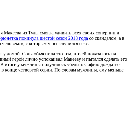
 Макеева из Тулы смогла удивить всех своих соперниц и
брюнетка покинула шестой сезон 2018 года
со скандалом, а в
человеком, с которым у нее случился секс.
зу домой. Соня объяснила это тем, что ей показалось на
авный герой лично успокаивал Макееву и пытался сделать это
не. В итоге у мужчины получилось убедить Софию дождаться
е в конце четвертой серии. По словам мужчины, ему меньше