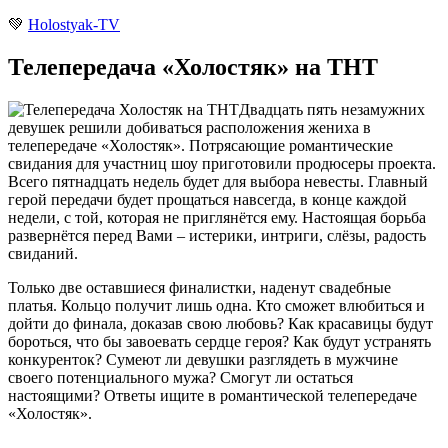
💚
Holostyak-TV
Телепередача «Холостяк» на ТНТ
Двадцать пять незамужних
девушек решили добиваться расположения жениха в
телепередаче «Холостяк». Потрясающие романтические
свидания для участниц шоу приготовили продюсеры проекта.
Всего пятнадцать недель будет для выбора невесты. Главный
герой передачи будет прощаться навсегда, в конце каждой
недели, с той, которая не приглянётся ему. Настоящая борьба
развернётся перед Вами – истерики, интриги, слёзы, радость
свиданий.
Только две оставшиеся финалистки, наденут свадебные
платья. Кольцо получит лишь одна. Кто сможет влюбиться и
дойти до финала, доказав свою любовь? Как красавицы будут
бороться, что бы завоевать сердце героя? Как будут устранять
конкуренток? Сумеют ли девушки разглядеть в мужчине
своего потенциального мужа? Смогут ли остаться
настоящими? Ответы ищите в романтической телепередаче
«Холостяк».