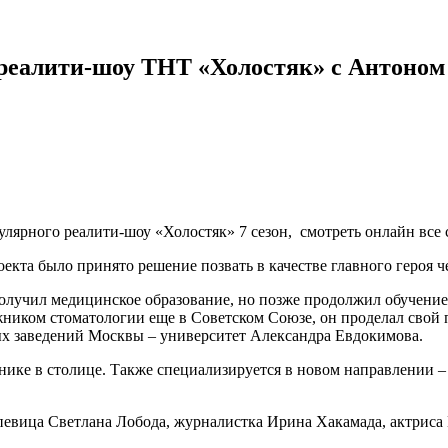
а реалити-шоу ТНТ «Холостяк» с Антоно
улярного реалити-шоу «Холостяк» 7 сезон, смотреть онлайн все
кта было принято решение позвать в качестве главного героя че
 получил медицинское образование, но позже продолжил обучение
иком стоматологии еще в Советском Союзе, он проделал свой 
ных заведений Москвы – университет Александра Евдокимова.
инике в столице. Также специализируется в новом направлении
 певица Светлана Лобода, журналистка Ирина Хакамада, актриса