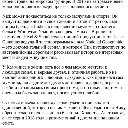
своей страны на мировом турнире. В 2016 из-за травм новый
холостяк оставил карьеру профессионального регбиста.
Nick может похвастаться не только заслугами в спорте. Он
выпустил две книги о своей жизни и готовит третью. Был
лицом бренда «Tradie» в направлении мужского нижнего
белья и Workwear. Участвовал в рекламных ТВ-роликах
шампуня «Head & Shoulders» и пивной продукции «Iron Jack».
Cummins ведущий телепрограммы канала National Geographic
– это документальный сериал, в котором Ник путешествует по
австралийским дорогам и рассказывает историю интересных
мест и людей живущих там.
У Камминса в жизни есть все о чем можно мечтать: и
любящая семья, и верные друзья, и отличная работа, но не
хватает лишь одного – любимой девушки. Как признался сам
мужчина, последние лет десять он провел в дороге, играя в
регби или занимаясь своим проектами, и поэтому спортсмен
очень рад быть частью шоу, посвященного любви.
Остаётся пожелать нашему герою удачи в поисках той
единственной, которую он так жаждет найти. Удастся ли Нику
обрести счастье после финала 6 сезона «Холостяк Австралия»,
а все серии 2018 года в режиме онлайн доступны на нашем
сайте.