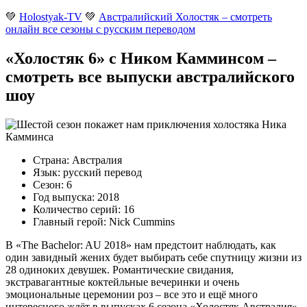
💚
Holostyak-TV
💚
Австралийский Холостяк – смотреть
онлайн все сезоны с русским переводом
«Холостяк 6» с Ником Камминсом –
смотреть все выпуски австралийского
шоу
Страна: Австралия
Язык: русский перевод
Сезон: 6
Год выпуска: 2018
Количество серий: 16
Главный герой: Nick Cummins
В «The Bachelor: AU 2018» нам предстоит наблюдать, как
один завидный жених будет выбирать себе спутницу жизни из
28 одиноких девушек. Романтические свидания,
экстравагантные коктейльные вечеринки и очень
эмоциональные церемонии роз – все это и ещё много
интересного ждёт в выпусках 6 сезона «Холостяк Австралия».