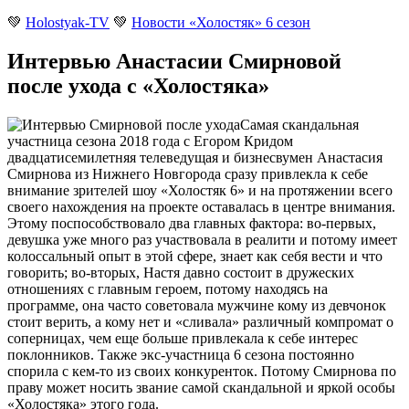
💚
Holostyak-TV
💚
Новости «Холостяк» 6 сезон
Интервью Анастасии Смирновой
после ухода с «Холостяка»
Самая скандальная
участница сезона 2018 года с Егором Кридом
двадцатисемилетняя телеведущая и бизнесвумен Анастасия
Смирнова из Нижнего Новгорода сразу привлекла к себе
внимание зрителей шоу «Холостяк 6» и на протяжении всего
своего нахождения на проекте оставалась в центре внимания.
Этому поспособствовало два главных фактора: во-первых,
девушка уже много раз участвовала в реалити и потому имеет
колоссальный опыт в этой сфере, знает как себя вести и что
говорить; во-вторых, Настя давно состоит в дружеских
отношениях с главным героем, потому находясь на
программе, она часто советовала мужчине кому из девчонок
стоит верить, а кому нет и «сливала» различный компромат о
соперницах, чем еще больше привлекала к себе интерес
поклонников. Также экс-участница 6 сезона постоянно
спорила с кем-то из своих конкуренток. Потому Смирнова по
праву может носить звание самой скандальной и яркой особы
«Холостяка» этого года.