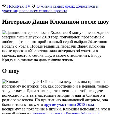
💚
Holostyak-TV
💚
О жизни самых ярких холостяков и
участниц после всех сезонов проекта
Интервью Даши Клюкиной после шоу
В минувшие выходные
завершились выпуски 2018 года популярной программы о
любви, в финале которой главный герой выбрал 24-летнюю
модель с Урала.
Победительница передачи Дарья Клюкина
после проекта «Холостяк» дала интервью об участии в
съемках шестого сезона шоу, о своем отношении к Егору
Криду и о планах на дальнейшую жизнь.
О шоу
По словам девушки, она пришла на
программу во второй раз, как собственно и в первый, только
за чувствами. Даша заявила, что именно на этой передаче
возможно испытать настоящие эмоции и найти близкого и
родного человека. По признанию начинающей актрисы, она
была готова к тому, что
другие участницы 2018 года
воспримут ее появление в штыки. Клюкина вспомнила, что в
первый вечер ее
поддержала только Евгения Менешева
.