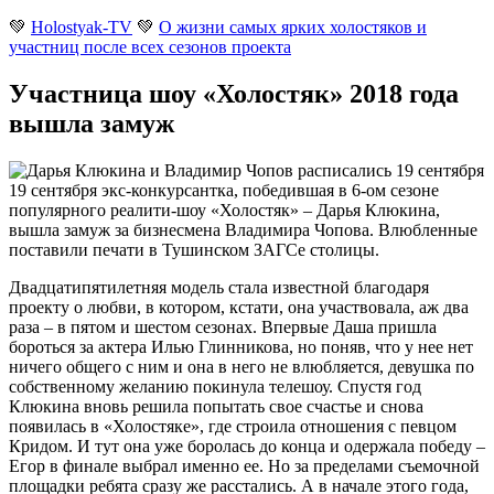
💚
Holostyak-TV
💚
О жизни самых ярких холостяков и
участниц после всех сезонов проекта
Участница шоу «Холостяк» 2018 года
вышла замуж
19 сентября экс-конкурсантка, победившая в 6-ом сезоне
популярного реалити-шоу «Холостяк» – Дарья Клюкина,
вышла замуж за бизнесмена Владимира Чопова
. Влюбленные
поставили печати в Тушинском ЗАГСе столицы.
Двадцатипятилетняя модель стала известной благодаря
проекту о любви, в котором, кстати, она участвовала, аж два
раза – в пятом и шестом сезонах. Впервые Даша пришла
бороться за актера Илью Глинникова, но поняв, что у нее нет
ничего общего с ним и она в него не влюбляется, девушка по
собственному желанию покинула телешоу. Спустя год
Клюкина вновь решила попытать свое счастье и снова
появилась в «Холостяке», где строила отношения с певцом
Кридом. И тут она уже боролась до конца и одержала победу –
Егор в финале выбрал именно ее. Но за пределами съемочной
площадки ребята сразу же расстались. А в начале этого года,