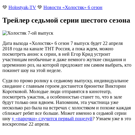
💚
Holostyak-TV
💚
Новости «Холостяк» 6 сезон
Трейлер седьмой серии шестого сезона
Дата выхода «Холостяк» 6 сезон 7 выпуск будет 22 апреля
2018 года на канале ТНТ Россия, а пока ждем, можно
посмотреть анонс к серии, в ней Егор Крид устроит
участницам необычные и даже немного жуткие свидания и
церемонию роз, на которой предложит им самим выбрать, кто
покинет шоу на этой неделе.
Судя по промо ролику к седьмому выпуску, индивидуальное
свидание с главным героем достанется брюнетке Виктории
Коротковой. Молодые люди отправятся в кинотеатр,
посмотреть ужастик, а особенностью станет то, что в зале
будут только они вдвоем. Напомним, эта участница уже
несколько раз была на встречах с холостяком и похоже каждая
сближает ребят все больше. Может именно в седьмой серии
шоу
у «парочки» случится первый поцелуй
? Узнаем уже в это
воскресенье 22 апреля.