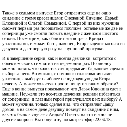
Также в седьмом выпуске Егор отправится еще на одно
свидание с тремя красавицами: Снежаной Янченко, Дарьей
Клюкиной и Ольгой Ломакиной. С первой из них мужчина
сможет первый раз пообщаться поближе, остальные же две ее
соперницы уже смогли побыть наедине с женихом шестого
сезона. Посмотрим, как сблизит эта встреча Крида с
участницами, и может быть, наконец, Егор выделит кого-то из
девушек и даст первую розу на групповой прогулке.
И в завершение серии, как и всегда девчонки встретятся с
объектом своих симпатий на церемонии роз. По анонсу
можно понять, что холостяк сам предлагает барышням сделать
выбор за него. Возможно, с помощью голосования сами
участницы выберут наиболее неподходящую для Егора
невесту. А может холостяк просто пошутил таким образом?
Еще в конце выпуска показывают, что Дарья Клюкина едет в
машине. Неужели это все-таки девчонки решили избавиться
от соперницы, и главный герой прислушался к их выбору? А
может мужчина, только сделал вид, что отправляет Дашу
домой, а на самом деле девушку повезут на свидание с ним,
как это было в случае с Аидой? Ответы на эти и многие
другие вопросы Вы получите, посмотрев эфир 22.04.18.