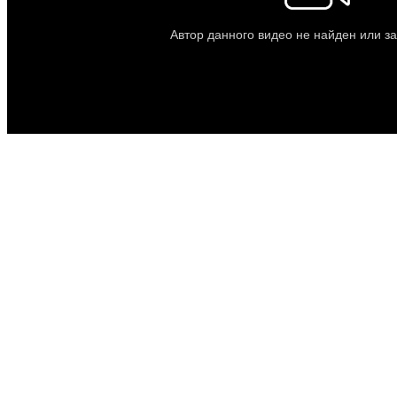
Обязательно делитесь своим мнением в комментариях.
Понравилась статья? Не жадничайте. Расскажите о ней
друзьям :)
Двенадцатая серия «Холостяк Украина» – финал шоу от
22.05.20
12 серия
«Холостяк 7» Россия от 17.05.20