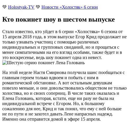
💚
Holostyak-TV
💚
Новости «Холостяк» 6 сезон
Кто покинет шоу в шестом выпуске
Стало известно, кто уйдет в 6 серии «Холостяка» 6 сезона от
15 апреля 2018 года, в этом выпуске Егор Крид продолжает не
только узнавать участниц с помощью различных
индивидуальных и групповых свиданий, но и прощаться с
менее симпатичными на его взгляд особами, также будет и в
это воскресенье, ведь шоу покинет одна из невест.
На этой неделе Настя Смирнова получила шанс пообщаться с
главным героем только вдвоем и побыть с ним в
романтической обстановке. А вот остальным девушкам
повезло меньше, и они довольствовались обществом не только
холостяка, но и своих соперниц. В числе таких оказалась и
Елена Головань, которая, кстати, еще ни разу не была на
индивидуальной встрече с Егором. Но, к большому
сожалению для нее, Крид и так понял, что ему с ней больше
не по пути и не захотел давать Лене напрасных надежд.
Именно она отправится домой в эфире 15 апреля.