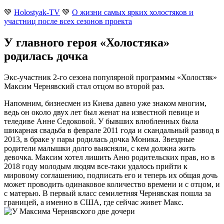
💚
Holostyak-TV
💚
О жизни самых ярких холостяков и
участниц после всех сезонов проекта
У главного героя «Холостяка»
родилась дочка
Экс-участник 2-го сезона популярной программы «Холостяк»
Максим Чернявский стал отцом во второй раз.
Напомним, бизнесмен из Киева давно уже знаком многим,
ведь он около двух лет был женат на известной певице и
теледиве Анне Седоковой. У бывших влюбленных была
шикарная свадьба в феврале 2011 года и скандальный развод в
2013, в браке у пары родилась дочка Моника. Звездные
родители малышки долго выясняли, с кем должна жить
девочка. Максим хотел лишить Аню родительских прав, но в
2018 году молодым людям все-таки удалось прийти к
мировому соглашению, подписать его и теперь их общая дочь
может проводить одинаковое количество времени и с отцом, и
с матерью. В первый класс семилетняя Чернявская пошла за
границей, а именно в США, где сейчас живет Макс.