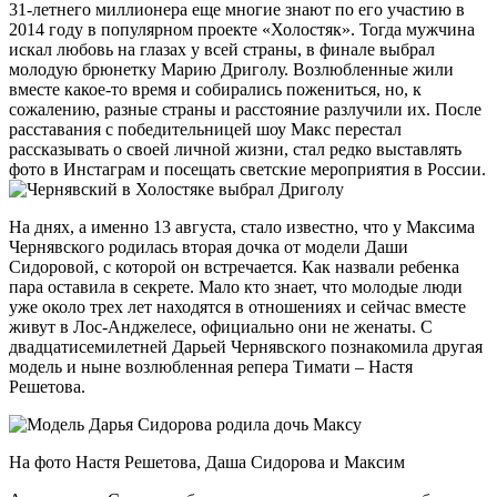
31-летнего миллионера еще многие знают по его участию в
2014 году в популярном проекте «Холостяк». Тогда мужчина
искал любовь на глазах у всей страны, в финале выбрал
молодую брюнетку Марию Дриголу. Возлюбленные жили
вместе какое-то время и собирались пожениться, но, к
сожалению, разные страны и расстояние разлучили их. После
расставания с победительницей шоу Макс перестал
рассказывать о своей личной жизни, стал редко выставлять
фото в Инстаграм и посещать светские мероприятия в России.
На днях, а именно 13 августа, стало известно, что у Максима
Чернявского родилась вторая дочка от модели Даши
Сидоровой, с которой он встречается. Как назвали ребенка
пара оставила в секрете. Мало кто знает, что молодые люди
уже около трех лет находятся в отношениях и сейчас вместе
живут в Лос-Анджелесе, официально они не женаты. С
двадцатисемилетней Дарьей Чернявского познакомила другая
модель и ныне возлюбленная репера Тимати – Настя
Решетова.
На фото Настя Решетова, Даша Сидорова и Максим