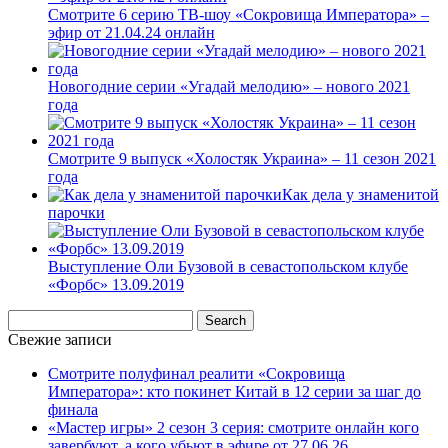
Смотрите 6 серию ТВ-шоу «Сокровища Императора» –
эфир от 21.04.24 онлайн
Новогодние серии «Угадай мелодию» – нового 2021
года
Смотрите 9 выпуск «Холостяк Украина» – 11 сезон 2021
года
Как дела у знаменитой
парочки
Выступление Оли Бузовой в севастопольском клубе
«Форбс» 13.09.2019
Свежие записи
Смотрите полуфинал реалити «Сокровища
Императора»: кто покинет Китай в 12 серии за шаг до
финала
«Мастер игры» 2 сезон 3 серия: смотрите онлайн кого
завербуют, а кого убьют в эфире от 27.06.26