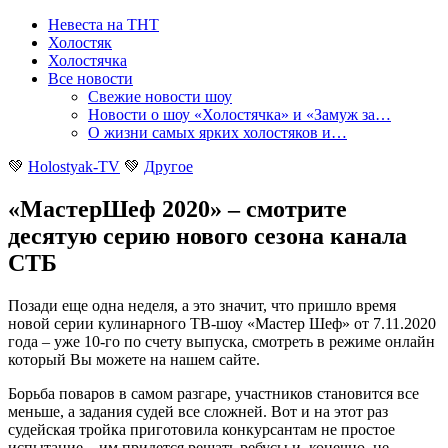
Невеста на ТНТ
Холостяк
Холостячка
Все новости
Свежие новости шоу
Новости о шоу «Холостячка» и «Замуж за…
О жизни самых ярких холостяков и…
💚
Holostyak-TV
💚
Другое
«МастерШеф 2020» – смотрите
десятую серию нового сезона канала
СТБ
Позади еще одна неделя, а это значит, что пришло время
новой серии кулинарного ТВ-шоу «Мастер Шеф» от 7.11.2020
года – уже 10-го по счету выпуска, смотреть в режиме онлайн
который Вы можете на нашем сайте
.
Борьба поваров в самом разгаре, участников становится все
меньше, а задания судей все сложней. Вот и на этот раз
судейская тройка приготовила конкурсантам не простое
испытание – им придется решать ребусы и, конечно, не