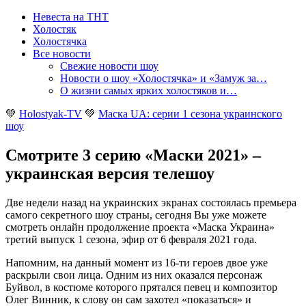
Невеста на ТНТ
Холостяк
Холостячка
Все новости
Свежие новости шоу
Новости о шоу «Холостячка» и «Замуж за…
О жизни самых ярких холостяков и…
💚
Holostyak-TV
💚
Маска UA: серии 1 сезона украинского
шоу
Смотрите 3 серию «Маски 2021» –
украинская версия телешоу
Две недели назад на украинских экранах состоялась премьера
самого секретного шоу страны, сегодня Вы уже можете
смотреть онлайн продолжение проекта «Маска Украина»
третий выпуск 1 сезона, эфир от 6 февраля 2021 года
.
Напомним, на данный момент из 16-ти героев двое уже
раскрыли свои лица. Одним из них оказался персонаж
Буйвол, в костюме которого прятался певец и композитор
Олег Винник, к слову он сам захотел «показаться» и