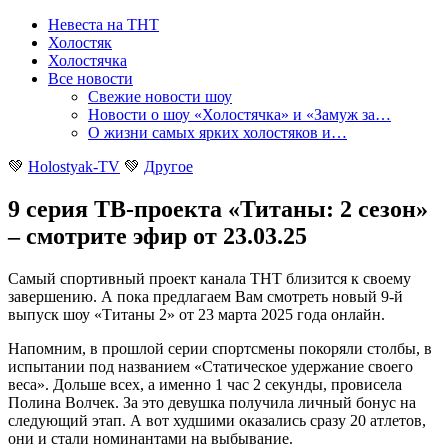
Невеста на ТНТ
Холостяк
Холостячка
Все новости
Свежие новости шоу
Новости о шоу «Холостячка» и «Замуж за…
О жизни самых ярких холостяков и…
💚
Holostyak-TV
💚
Другое
9 серия ТВ-проекта «Титаны: 2 сезон»
– смотрите эфир от 23.03.25
Самый спортивный проект канала ТНТ близится к своему
завершению. А пока предлагаем Вам смотреть новый 9-й
выпуск шоу «Титаны 2» от 23 марта 2025 года онлайн
.
Напомним, в прошлой серии спортсмены покоряли столбы, в
испытании под названием «Статическое удержание своего
веса». Дольше всех, а именно 1 час 2 секунды, провисела
Полина Волчек. За это девушка получила личный бонус на
следующий этап. А вот худшими оказались сразу 20 атлетов,
они и стали номинантами на выбывание.