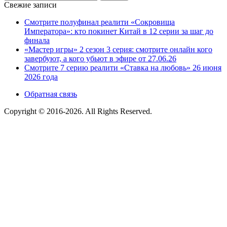
Свежие записи
Смотрите полуфинал реалити «Сокровища
Императора»: кто покинет Китай в 12 серии за шаг до
финала
«Мастер игры» 2 сезон 3 серия: смотрите онлайн кого
завербуют, а кого убьют в эфире от 27.06.26
Смотрите 7 серию реалити «Ставка на любовь» 26 июня
2026 года
Обратная связь
Copyright © 2016-2026. All Rights Reserved.