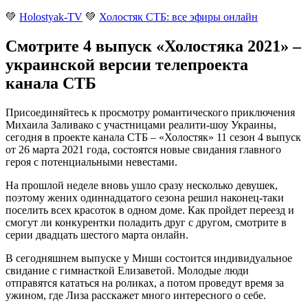
💚
Holostyak-TV
💚
Холостяк СТБ: все эфиры онлайн
Смотрите 4 выпуск «Холостяка 2021» –
украинской версии телепроекта
канала СТБ
Присоединяйтесь к просмотру романтического приключения
Михаила Заливако с участницами реалити-шоу Украины,
сегодня в проекте канала СТБ – «Холостяк» 11 сезон 4 выпуск
от 26 марта 2021 года, состоятся новые свидания главного
героя с потенциальными невестами
.
На прошлой неделе вновь ушло сразу несколько девушек,
поэтому жених одиннадцатого сезона решил наконец-таки
поселить всех красоток в одном доме. Как пройдет переезд и
смогут ли конкурентки поладить друг с другом, смотрите в
серии двадцать шестого марта онлайн.
В сегодняшнем выпуске у Миши состоится индивидуальное
свидание с гимнасткой Елизаветой. Молодые люди
отправятся кататься на роликах, а потом проведут время за
ужином, где Лиза расскажет много интересного о себе.