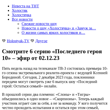
Невеста на ТНТ
Холостяк
Холостячка
Все новости
Свежие новости шоу
Новости о шоу «Холостячка» и «Замуж за…
О жизни самых ярких холостяков и…
💚
Holostyak-TV
💚
Другое
Смотрите 6 серию «Последнего героя
10» – эфир от 02.12.23
Пять недель назад на телеканале ТВ-3 состоялась премьера 10-
го сезона экстремального реалити-проекта с ведущей Ксенией
Бородиной. Сегодня, 2 декабря 2023 года, поклонники
передачи могут смотреть уже 6 выпуск шоу «Последний
герой: Остаться семьей» онлайн
.
В прошлой серии два племени: «Слоны» и «Тигры»
объединились в одно новое – «Скорпионы». Теперь каждый
участник играет сам за себя, а не за команду. У кого получится
честно проходить испытания и остаться при этом семьей,