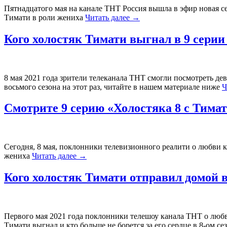
Пятнадцатого мая на канале ТНТ Россия вышла в эфир новая с
Тимати в роли жениха
Читать далее
→
Кого холостяк Тимати выгнал в 9 сер
8 мая 2021 года зрители телеканала ТНТ смогли посмотреть де
восьмого сезона на этот раз, читайте в нашем материале ниже
Ч
Смотрите 9 серию «Холостяка 8 с Тимати
Сегодня, 8 мая, поклонники телевизионного реалити о любви
жениха
Читать далее
→
Кого холостяк Тимати отправил домой 
Первого мая 2021 года поклонники телешоу канала ТНТ о любв
Тимати выгнал и кто больше не борется за его сердце в 8-ом с