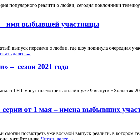
ерия популярного реалити о любви, сегодня поклонники телешоу
ии – имя выбывшей участницы
вятый выпуск передачи о любви, где шоу покинула очередная уча
итать далее
→
» – сезон 2021 года
 канала ТНТ могут посмотреть онлайн уже 9 выпуск «Холостяк 
в серии от 1 мая – имена выбывших учас
и смогли посмотреть уже восьмой выпуск реалити, в котором те
езоне, читайте ниже
Читать далее
→