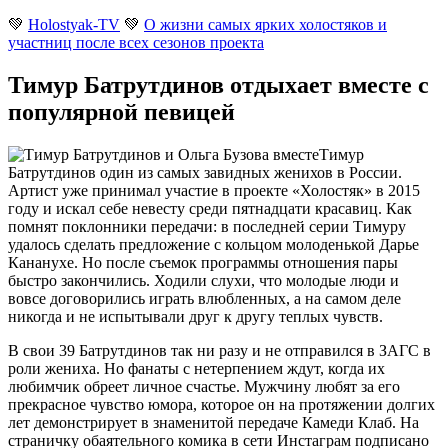
💚
Holostyak-TV
💚
О жизни самых ярких холостяков и
участниц после всех сезонов проекта
Тимур Батрутдинов отдыхает вместе с
популярной певицей
Тимур
Батрутдинов один из самых завидных женихов в России.
Артист уже принимал участие в проекте «Холостяк» в 2015
году и искал себе невесту среди пятнадцати красавиц. Как
помнят поклонники передачи: в последней серии Тимуру
удалось сделать предложение с кольцом молоденькой Дарье
Кананухе.
Но после съемок программы отношения пары
быстро закончились. Ходили слухи, что молодые люди и
вовсе договорились играть влюбленных, а на самом деле
никогда и не испытывали друг к другу теплых чувств.
В свои 39 Батрутдинов так ни разу и не отправился в ЗАГС в
роли жениха. Но фанаты с нетерпением ждут, когда их
любимчик обреет личное счастье. Мужчину любят за его
прекрасное чувство юмора, которое он на протяжении долгих
лет демонстрирует в знаменитой передаче Камеди Клаб. На
страничку обаятельного комика в сети Инстаграм подписано