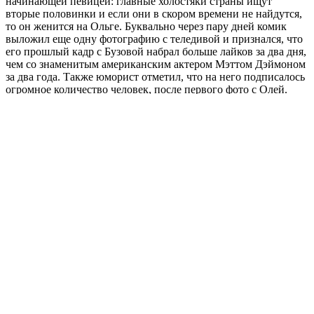
начинающей певицей: главные холостяки страны ищут
вторые половинки и если они в скором времени не найдутся,
то он женится на Ольге. Буквально через пару дней комик
выложил еще одну фотографию с теледивой и признался, что
его прошлый кадр с Бузовой набрал больше лайков за два дня,
чем со знаменитым американским актером Мэттом Дэймоном
за два года. Также юморист отметил, что на него подписалось
огромное количество человек, после первого фото с Олей.
Батрутдинов признался, что восхищается начинающей
певицей, ее успехом и популярностью.
Обязательно делитесь своим мнением в комментариях.
Понравилась статья? Не жадничайте. Расскажите о ней
друзьям :)
Когда начнется показ шоу Украины «Холостячка 2020» –
дата выхода уже известна
Спойлер – кто победит в проекте «Холостяк» с Егором