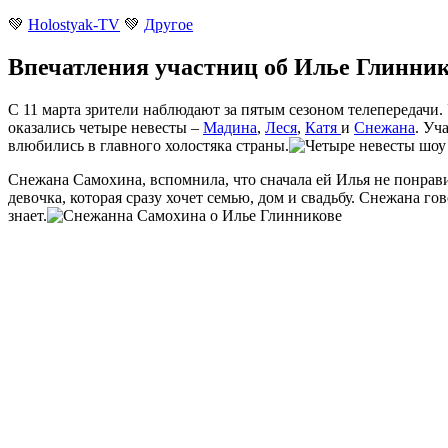
💚
Holostyak-TV
💚
Другое
Впечатления участниц об Илье Глинник
С 11 марта зрители наблюдают за пятым сезоном телепередачи
оказались четыре невесты –
Мадина
,
Леся
,
Катя
и
Снежана
. Уч
влюбились в главного холостяка страны.
Снежана Самохина, вспомнила, что сначала ей Илья не понравил
девочка, которая сразу хочет семью, дом и свадьбу. Снежана г
знает.