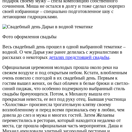
подарок своему мужу – спела композицию собственного
сочинения. Миша не остался в долгу и тоже сделал сюрприз
своей избраннице – специально подготовленное шоу с
летающими гидроциклами.
Фото оформления свадьбы
Весь свадебный день прошел в одной выбранной тематике –
водной. О чем Дарья уже ранее делилась с журналистами в
рассказах о некоторых
деталях предстоящей свадьбы
.
Официальная церемония молодых прошла около реки на
свежем воздухе и под открытым небом. Кстати, влюбленным
очень повезло с погодой в их свадебный день. Первым к
гостям вышел жених, он был облачен в белые брюки и светло-
синий пиджак, что особенно подчеркнуло выбранный стиль
свадьбы брачующихся. Потом, к Михаилу вышла его
прекрасная невеста, ее вел под руку отец. Бывшая участница
«Холостяка» произнесла трогательную клятву своему
возлюбленному и перед всеми призналась ему в любви, чем
довела до слез и мужа и многих гостей. Затем Желаевы
переместились в ресторан, который находится недалеко от
места, где прошла официальная часть мероприятия. Даша и
Михаил арендовали элитный загородный ресторан и