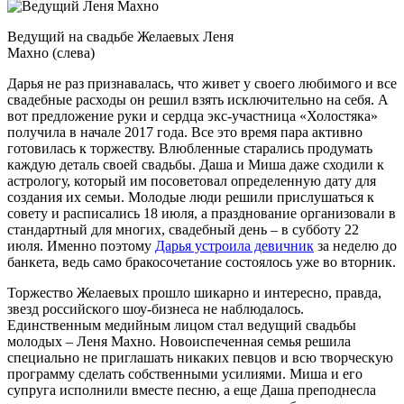
Ведущий на свадьбе Желаевых Леня
Махно (слева)
Дарья не раз признавалась, что живет у своего любимого и все
свадебные расходы он решил взять исключительно на себя. А
вот предложение руки и сердца экс-участница «Холостяка»
получила в начале 2017 года. Все это время пара активно
готовилась к торжеству. Влюбленные старались продумать
каждую деталь своей свадьбы. Даша и Миша даже сходили к
астрологу, который им посоветовал определенную дату для
создания их семьи. Молодые люди решили прислушаться к
совету и расписались 18 июля, а празднование организовали в
стандартный для многих, свадебный день – в субботу 22
июля. Именно поэтому
Дарья устроила девичник
за неделю до
банкета, ведь само бракосочетание состоялось уже во вторник.
Торжество Желаевых прошло шикарно и интересно, правда,
звезд российского шоу-бизнеса не наблюдалось.
Единственным медийным лицом стал ведущий свадьбы
молодых – Леня Махно. Новоиспеченная семья решила
специально не приглашать никаких певцов и всю творческую
программу сделать собственными усилиями. Миша и его
супруга исполнили вместе песню, а еще Даша преподнесла