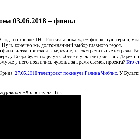
на 03.06.2018 – финал
18 года на канале ТНТ Россия, а пока ждем финальную серию, мо
.
Ну и, конечно же, долгожданный выбор главного героя.
я финалистка пригласила мужчину на экстремальные встречи. Вик
лера, у Егора будет поцелуй с обеими участницами – и с Дарьей 
ому же у него появились чувства за время съемок проекта?
Кто с
 Крида,
27.05.2018 телепроект покинула Галина Чиблис
. У Булат
с журналом «Холостяк-наТВ»: