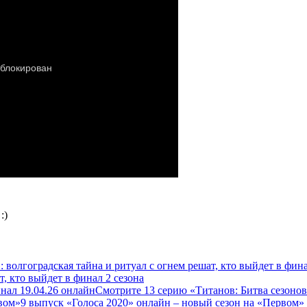
:)
, кто выйдет в финал 2 сезона
Смотрите 13 серию «Титанов: Битва сезонов
9 выпуск «Голоса 2020» онлайн – новый сезон на «Первом»