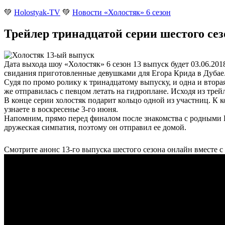
💚
Holostyak-TV
💚
Новости «Холостяк» 6 сезон
Трейлер тринадцатой серии шестого сезо
Дата выхода шоу «Холостяк» 6 сезон 13 выпуск будет 03.06.20
свидания приготовленные девушками для Егора Крида в Дубае
Судя по промо ролику к тринадцатому выпуску, и одна и втора
же отправилась с певцом летать на гидроплане. Исходя из трей
В конце серии холостяк подарит кольцо одной из участниц. К к
узнаете в воскресенье 3-го июня.
Напомним, прямо перед финалом после знакомства с родными
дружеская симпатия, поэтому он отправил ее домой.
Смотрите анонс 13-го выпуска шестого сезона онлайн вместе 