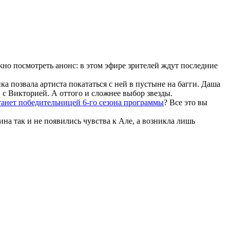
жно посмотреть анонс: в этом эфире зрителей ждут последние
а позвала артиста покататься с ней в пустыне на багги. Даша
и с Викторией. А оттого и сложнее выбор звезды.
танет победительницей 6-го сезона программы
? Все это вы
кина так и не появились чувства к Але, а возникла лишь