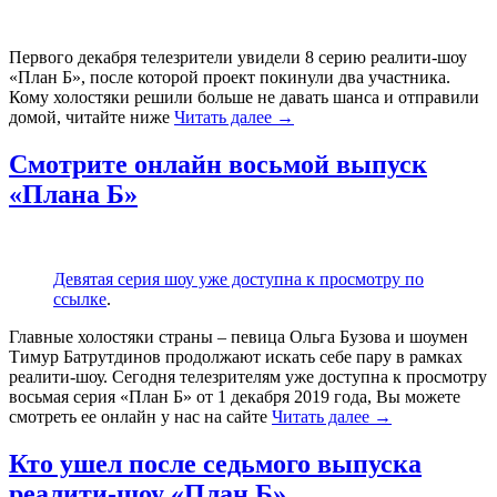
Первого декабря телезрители увидели 8 серию реалити-шоу
«План Б», после которой проект покинули два участника.
Кому холостяки решили больше не давать шанса и отправили
домой, читайте ниже
Читать далее
→
Смотрите онлайн восьмой выпуск
«Плана Б»
Девятая серия шоу уже доступна к просмотру по
ссылке
.
Главные холостяки страны – певица Ольга Бузова и шоумен
Тимур Батрутдинов продолжают искать себе пару в рамках
реалити-шоу. Сегодня телезрителям уже доступна к просмотру
восьмая серия «План Б» от 1 декабря 2019 года, Вы можете
смотреть ее онлайн у нас на сайте
Читать далее
→
Кто ушел после седьмого выпуска
реалити-шоу «План Б»