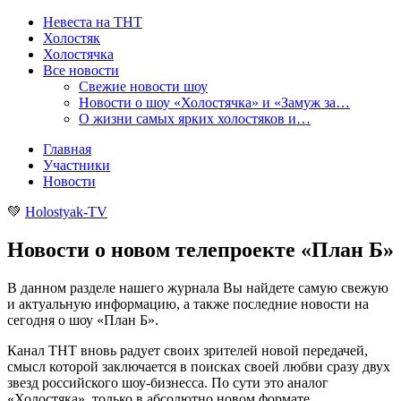
Невеста на ТНТ
Холостяк
Холостячка
Все новости
Свежие новости шоу
Новости о шоу «Холостячка» и «Замуж за…
О жизни самых ярких холостяков и…
Главная
Участники
Новости
💚
Holostyak-TV
Новости о новом телепроекте «План Б»
В данном разделе нашего журнала Вы найдете самую свежую
и актуальную информацию, а также последние новости на
сегодня о шоу «План Б».
Канал ТНТ вновь радует своих зрителей новой передачей,
смысл которой заключается в поисках своей любви сразу двух
звезд российского шоу-бизнесса. По сути это аналог
«Холостяка», только в абсолютно новом формате.