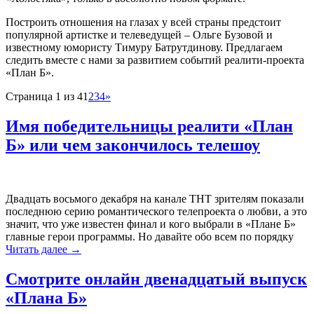
Построить отношения на глазах у всей страны предстоит
популярной артистке и телеведущей – Ольге Бузовой и
известному юмористу Тимуру Батрутдинову. Предлагаем
следить вместе с нами за развитием событий реалити-проекта
«План Б».
Страница 1 из 4
1
2
3
4
»
Имя победительницы реалити «План
Б» или чем закончилось телешоу
Двадцать восьмого декабря на канале ТНТ зрителям показали
последнюю серию романтического телепроекта о любви, а это
значит, что уже известен финал и кого выбрали в «Плане Б»
главные герои программы. Но давайте обо всем по порядку
Читать далее
→
Смотрите онлайн двенадцатый выпуск
«Плана Б»