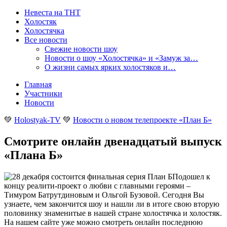
Невеста на ТНТ
Холостяк
Холостячка
Все новости
Свежие новости шоу
Новости о шоу «Холостячка» и «Замуж за…
О жизни самых ярких холостяков и…
Главная
Участники
Новости
💚
Holostyak-TV
💚
Новости о новом телепроекте «План Б»
Смотрите онлайн двенадцатый выпуск
«Плана Б»
Подошел к
концу реалити-проект о любви с главными героями –
Тимуром Батрутдиновым и Ольгой Бузовой. Сегодня Вы
узнаете, чем закончится шоу и нашли ли в итоге свою вторую
половинку знаменитые в нашей стране холостячка и холостяк.
На нашем сайте уже можно смотреть онлайн последнюю