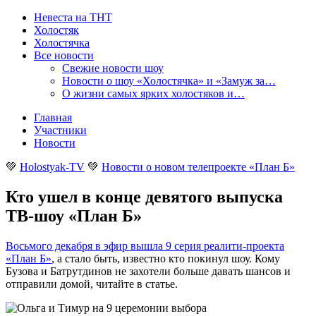
Невеста на ТНТ
Холостяк
Холостячка
Все новости
Свежие новости шоу
Новости о шоу «Холостячка» и «Замуж за…
О жизни самых ярких холостяков и…
Главная
Участники
Новости
💚
Holostyak-TV
💚
Новости о новом телепроекте «План Б»
Кто ушел в конце девятого выпуска
ТВ-шоу «План Б»
Восьмого декабря в эфир вышла 9 серия реалити-проекта
«План Б»
, а стало быть, известно кто покинул шоу. Кому
Бузова и Батрутдинов не захотели больше давать шансов и
отправили домой, читайте в статье
.