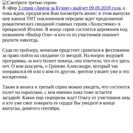
В эфир
3 серия «Замуж за Бузову» выйдет 09.09.2018 года
, а
пока ждем, предлагаем Вам посмотреть анонс: в этом выпуске
шоу канала ТНТ поклонников передачи ждет
продолжение
романтических свиданий главных героев «Холостячки» в
прекрасной Италии. В конце серии состоится церемония под
названием «Выбор Оли» и кто-то из участников покинет
реалити навсегда.
Судя по трейлеру, женихам предстоит сразиться в фехтовании
за право пойти на свидание со звездой. На вопрос ведущей
программы, за кого болеет певица, она ответила, что его здесь
нет. О ком шла речь, о Гриневе Александре, который так
понравился ей или о ком-то другом, зрители узнают уже в это
воскресенье.
Также в анонсе к третьей серии можно увидеть, что состоится
полет на параплане, с кем именно пока тоже остается
загадкой. Какие еще сюрпризы ждут Ольгу от участников шоу,
и кто уже смог покорить ее сердце Вы увидите в конце
выпуска, девятого сентября.