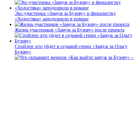
Экс-участника «Замуж за Бузову» и финалистку
«Холостяка» заподозрили в романе
Жизнь участников «Замуж за Бузову» после проекта
Спойлер: кто уйдет в седьмой серии «Замуж за Ольгу
Бузову»
Что скрывают женихи «Как выйти замуж за Бузову» –
мнения из их окружения плюс прогноз экстрасенса
Спойлер: выбыл ли Гринев из шоу «Холостячка»
Свежие записи
Смотрите полуфинал реалити «Сокровища
Императора»: кто покинет Китай в 12 серии за шаг до
финала
«Мастер игры» 2 сезон 3 серия: смотрите онлайн кого
завербуют, а кого убьют в эфире от 27.06.26