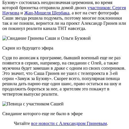
Бузову» состоялась неоднозначная церемония, во время
которой брюнетка отправила домой двоих
участников: Сергея
Наумова
и
Жан-Мишеля Щербака
, а вот на счет фотографа
Саши звезда решила подумать, поэтому многие поклонники
так и не поняли, вернется ли на проект Александр Гринев или
он покинул реалити канала ТНТ навсегда.
Скрин из будущего эфира
Судя по анонсам к программе, бывший военный еще не раз
появится в сериях, например, на свидании с Олей, а также
мужчина будет замешан в драке с одним из своих соперников.
Это значит, что Саша Гринев не ушел с телепроекта в 3-ей
серии «Замуж за Бузову». Скорее всего, популярная певица
решила дать парню еще один шанс, право остаться на шоу и
продолжить бороться за нее, а зрителям это покажут в
четвертом выпуске реалити.
Свидание которого еще не было в эфире
Читайте
все новости с Александром Гриневым
.