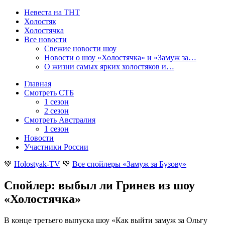
Невеста на ТНТ
Холостяк
Холостячка
Все новости
Свежие новости шоу
Новости о шоу «Холостячка» и «Замуж за…
О жизни самых ярких холостяков и…
Главная
Смотреть СТБ
1 сезон
2 сезон
Смотреть Австралия
1 сезон
Новости
Участники России
💚
Holostyak-TV
💚
Все спойлеры «Замуж за Бузову»
Спойлер: выбыл ли Гринев из шоу
«Холостячка»
В конце третьего выпуска шоу «Как выйти замуж за Ольгу