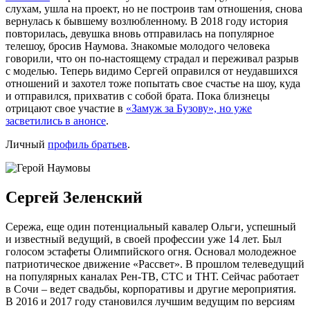
слухам, ушла на проект, но не построив там отношения, снова
вернулась к бывшему возлюбленному. В 2018 году история
повторилась, девушка вновь отправилась на популярное
телешоу, бросив Наумова. Знакомые молодого человека
говорили, что он по-настоящему страдал и переживал разрыв
с моделью. Теперь видимо Сергей оправился от неудавшихся
отношений и захотел тоже попытать свое счастье на шоу, куда
и отправился, прихватив с собой брата. Пока близнецы
отрицают свое участие в
«Замуж за Бузову», но уже
засветились в анонсе
.
Личный
профиль братьев
.
Сергей Зеленский
Сережа, еще один потенциальный кавалер Ольги, успешный
и известный ведущий, в своей профессии уже 14 лет. Был
голосом эстафеты Олимпийского огня. Основал молодежное
патриотическое движение «Рассвет». В прошлом телеведущий
на популярных каналах Рен-ТВ, СТС и ТНТ. Сейчас работает
в Сочи – ведет свадьбы, корпоративы и другие мероприятия.
В 2016 и 2017 году становился лучшим ведущим по версиям