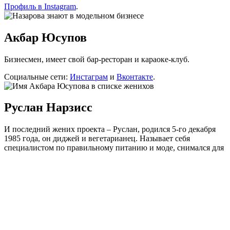
Профиль в Instagram
.
Акбар Юсупов
Бизнесмен, имеет свой бар-ресторан и караоке-клуб.
Социальные сети:
Инстаграм
и
Вконтакте
.
Руслан Нарзисс
И последний жених проекта – Руслан, родился 5-го декабря
1985 года, он диджей и вегетарианец. Называет себя
специалистом по правильному питанию и моде, снимался для
французских журналов. Участвует в протестах по защите
животных. На теле Нарзисса огромное количество
татуировок, за последний год он набил их около десяти.
Странички в
ВК
и
Инстаграм
.
Обязательно делитесь своим мнением в комментариях.