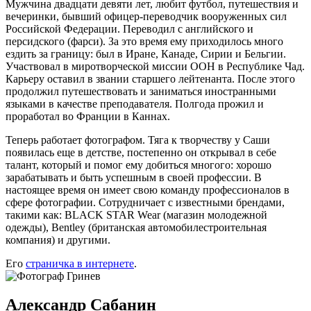
Мужчина двадцати девяти лет, любит футбол, путешествия и
вечеринки, бывший офицер-переводчик вооруженных сил
Российской Федерации. Переводил с английского и
персидского (фарси). За это время ему приходилось много
ездить за границу: был в Иране, Канаде, Сирии и Бельгии.
Участвовал в миротворческой миссии ООН в Республике Чад.
Карьеру оставил в звании старшего лейтенанта. После этого
продолжил путешествовать и заниматься иностранными
языками в качестве преподавателя. Полгода прожил и
проработал во Франции в Каннах.
Теперь работает фотографом. Тяга к творчеству у Саши
появилась еще в детстве, постепенно он открывал в себе
талант, который и помог ему добиться многого: хорошо
зарабатывать и быть успешным в своей профессии. В
настоящее время он имеет свою команду профессионалов в
сфере фотографии. Сотрудничает с известными брендами,
такими как: BLACK STAR Wear (магазин молодежной
одежды), Bentley (британская автомобилестроительная
компания) и другими.
Его
страничка в интернете
.
Александр Сабанин