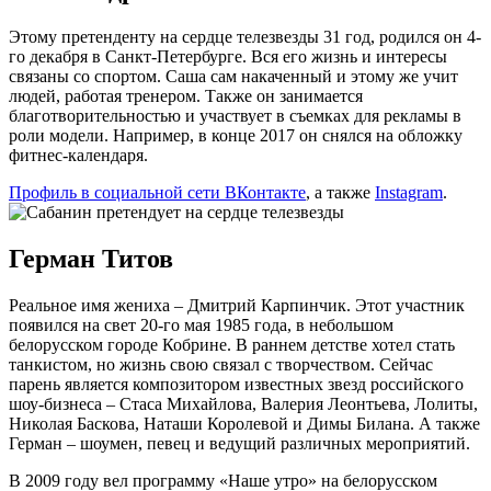
Этому претенденту на сердце телезвезды 31 год, родился он 4-
го декабря в Санкт-Петербурге. Вся его жизнь и интересы
связаны со спортом. Саша сам накаченный и этому же учит
людей, работая тренером. Также он занимается
благотворительностью и участвует в съемках для рекламы в
роли модели. Например, в конце 2017 он снялся на обложку
фитнес-календаря.
Профиль в социальной сети ВКонтакте
, а также
Instagram
.
Герман Титов
Реальное имя жениха – Дмитрий Карпинчик. Этот участник
появился на свет 20-го мая 1985 года, в небольшом
белорусском городе Кобрине. В раннем детстве хотел стать
танкистом, но жизнь свою связал с творчеством. Сейчас
парень является композитором известных звезд российского
шоу-бизнеса – Стаса Михайлова, Валерия Леонтьева, Лолиты,
Николая Баскова, Наташи Королевой и Димы Билана. А также
Герман – шоумен, певец и ведущий различных мероприятий.
В 2009 году вел программу «Наше утро» на белорусском