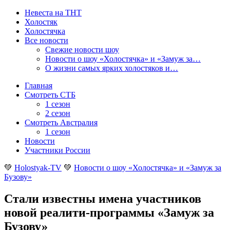
Невеста на ТНТ
Холостяк
Холостячка
Все новости
Свежие новости шоу
Новости о шоу «Холостячка» и «Замуж за…
О жизни самых ярких холостяков и…
Главная
Смотреть СТБ
1 сезон
2 сезон
Смотреть Австралия
1 сезон
Новости
Участники России
💚
Holostyak-TV
💚
Новости о шоу «Холостячка» и «Замуж за
Бузову»
Стали известны имена участников
новой реалити-программы «Замуж за
Бузову»