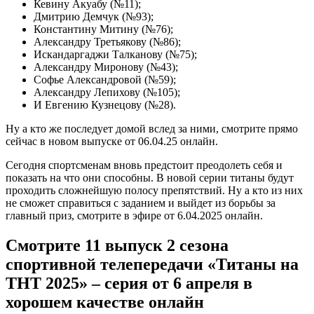
Кевину Акуабу (№11);
Дмитрию Демчук (№93);
Константину Митину (№76);
Александру Третьякову (№86);
Искандаргаджи Талканову (№75);
Александру Миронову (№43);
Софье Александровой (№59);
Александру Лепихову (№105);
И Евгению Кузнецову (№28).
Ну а кто же последует домой вслед за ними, смотрите прямо
сейчас в новом выпуске от 06.04.25 онлайн.
Сегодня спортсменам вновь предстоит преодолеть себя и
показать на что они способны. В новой серии титаны будут
проходить сложнейшую полосу препятствий. Ну а кто из них
не сможет справиться с заданием и выйдет из борьбы за
главный приз, смотрите в эфире от 6.04.2025 онлайн.
Смотрите 11 выпуск 2 сезона
спортивной телепередачи «Титаны на
ТНТ 2025» – серия от 6 апреля в
хорошем качестве онлайн