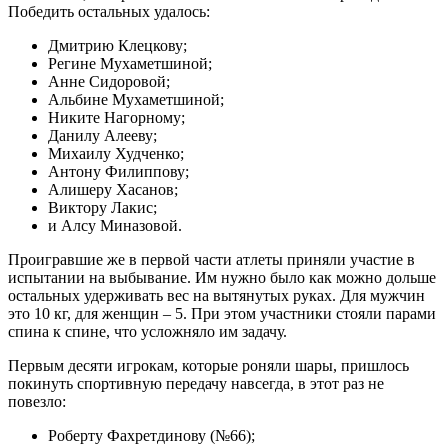
Победить остальных удалось:
Дмитрию Клецкову;
Регине Мухаметшиной;
Анне Сидоровой;
Альбине Мухаметшиной;
Никите Нагорному;
Данилу Алееву;
Михаилу Худченко;
Антону Филиппову;
Алишеру Хасанов;
Виктору Лакис;
и Алсу Миназовой.
Проигравшие же в первой части атлеты приняли участие в
испытании на выбывание. Им нужно было как можно дольше
остальных удерживать вес на вытянутых руках. Для мужчин
это 10 кг, для женщин – 5. При этом участники стояли парами
спина к спине, что усложняло им задачу.
Первым десяти игрокам, которые роняли шары, пришлось
покинуть спортивную передачу навсегда, в этот раз не
повезло:
Роберту Фахретдинову (№66);