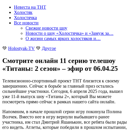
Невеста на ТНТ
Холостяк
Холостячка
Все новости
Свежие новости шоу
Новости о шоу «Холостячка» и «Замуж за…
О жизни самых ярких холостяков и…
💚
Holostyak-TV
💚
Другое
Смотрите онлайн 11 серию телешоу
«Титаны: 2 сезон» – эфир от 06.04.25
Телевизионно-спортивный проект ТНТ близится к своему
завершению. Сейчас в борьбе за главный приз остались
сильнейшие участники. Сегодня, 6 апреля 2025 года, вышел
уже 11-й выпуск шоу «Титаны 2», который Вы можете
посмотреть прямо сейчас в рамках нашего сайта онлайн
.
Напомним, в начале прошлой серии игру покинула Полина
Волчек. Вместо нее в игру вернули выбывшего ранее
участника, им стал Дмитрий Яшанькин, все ребята были рады
его видеть. Атлеты, которые победили в прошлом испытании,