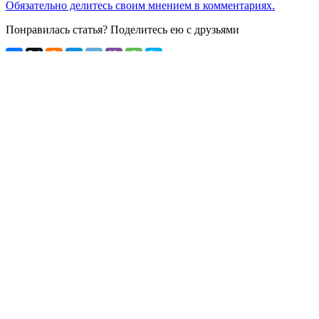
Обязательно делитесь своим мнением в комментариях.
Понравилась статья? Поделитесь ею с друзьями
Смотрите премьеру «Ледникового периода» – серия от
02.10.2021
Смотрите
«Маску 2022» – серия от 20 марта
Восьмой выпуск «Мастера Шефа 10» – смотрите сезон
2020
«Новые
Пацанки» от 1.12.2022 – 11 серия шоу
Кто
выбыл из шоу во второй серии «Плана Б»
Свежие записи
Смотрите полуфинал реалити «Сокровища