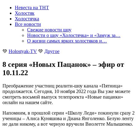
Невеста на ТНТ
Холостяк
Холостячка
Все новости
Свежие новости шоу
Новости о шоу «Холостячка» и «Замуж за…
О жизни самых ярких холостяков и…
💚
Holostyak-TV
💚
Другое
8 серия «Новых Пацанок» – эфир от
10.11.22
Преображение участниц реалити-шоу канала «Пятница»
продолжается. Сегодня, 10 ноября 2022 года Вы уже можете
смотреть восьмой выпуск телепроекта «Новые пацанки»
онлайн на нашем сайте
.
Напомним, в прошлой серии «Школу Леди» покинули сразу 2
ученицы – Алиса Куняшова и Диана Янголенко. Белую ленту
не дали никому, а вот черную вручили Виолетте Малышенко.