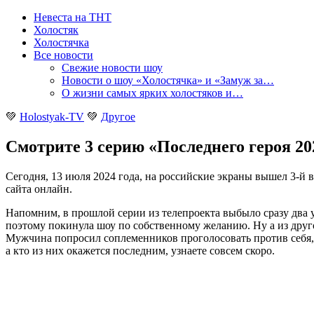
Невеста на ТНТ
Холостяк
Холостячка
Все новости
Свежие новости шоу
Новости о шоу «Холостячка» и «Замуж за…
О жизни самых ярких холостяков и…
💚
Holostyak-TV
💚
Другое
Смотрите 3 серию «Последнего героя 202
Сегодня, 13 июля 2024 года, на российские экраны вышел 3-й 
сайта онлайн
.
Напомним, в прошлой серии из телепроекта выбыло сразу два у
поэтому покинула шоу по собственному желанию. Ну а из друг
Мужчина попросил соплеменников проголосовать против себя, т
а кто из них окажется последним, узнаете совсем скоро.