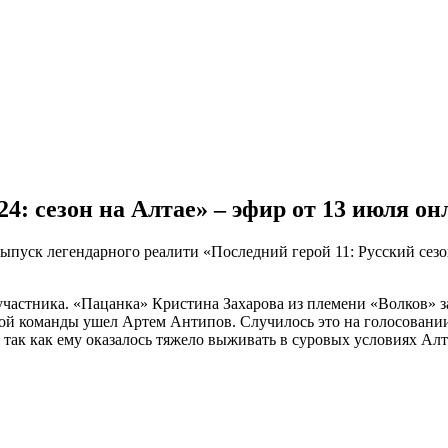
4: сезон на Алтае» – эфир от 13 июля он
выпуск легендарного реалити «Последний герой 11: Русский сезо
частника. «Пацанка» Кристина Захарова из племени «Волков» заб
ой команды ушел Артем Антипов. Случилось это на голосовании 
ак как ему оказалось тяжело выживать в суровых условиях Алтая.