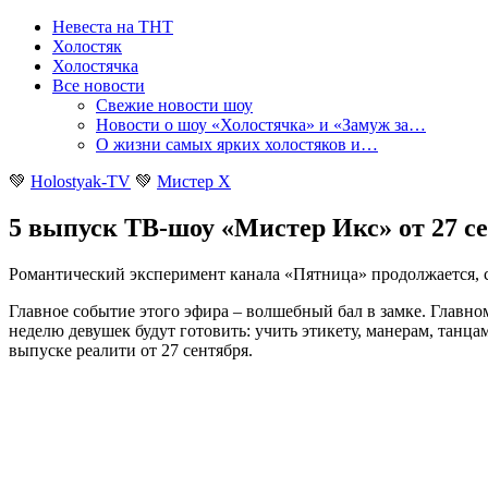
Невеста на ТНТ
Холостяк
Холостячка
Все новости
Свежие новости шоу
Новости о шоу «Холостячка» и «Замуж за…
О жизни самых ярких холостяков и…
💚
Holostyak-TV
💚
Мистер X
5 выпуск ТВ-шоу «Мистер Икс» от 27 се
Романтический эксперимент канала «Пятница» продолжается, с
Главное событие этого эфира – волшебный бал в замке. Главно
неделю девушек будут готовить: учить этикету, манерам, танцам
выпуске реалити от 27 сентября.