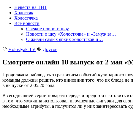
Невеста на ТНТ
Холостяк
Холостячка
Все новости
Свежие новости шоу
Новости о шоу «Холостячка» и «Замуж за…
О жизни самых ярких холостяков и…
💚
Holostyak-TV
💚
Другое
Смотрите онлайн 10 выпуск от 2 мая 
Продолжаем наблюдать за развитием событий кулинарного шоу
команды должны решить, кто виновник того, что их блюда не по
в выпуске от 2.05.20 года
.
В сегодняшней серии поварам передачи предстоит готовить ита
в том, что мужчина использовал игрушечные фигурки для сво
необходимые атрибуты, а получится ли у них заинтересовать су