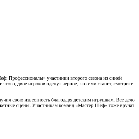
еф: Профессионалы» участники второго сезона из синей
этого, двое игроков оденут черное, кто ими станет, смотрите
олучил свою известность благодаря детским игрушкам. Все дело
сюжетные сцены. Участникам команд «Мастер Шеф» тоже вручат