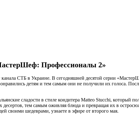
«МастерШеф: Профессионалы 2»
 канала СТБ в Украине. В сегодняшней десятой серии «МастерШ
нравились детям и тем самым они не получили их голоса. После 
льянские сладости в стиле кондитера Matteo Stucchi, который п
их десертов, тем самым оживляя блюда и превращая их в остро
дей своими шедеврами, узнаете в эфире от второго мая.