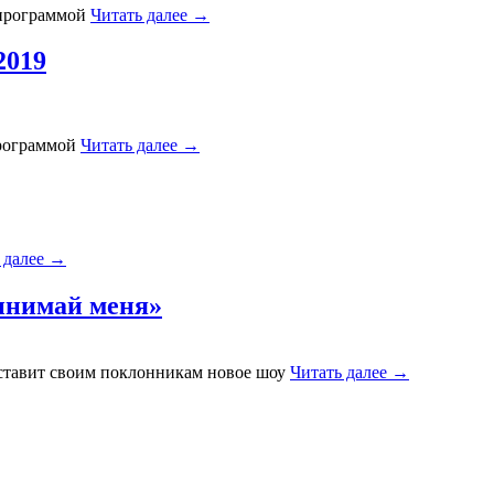
у-программой
Читать далее
→
2019
программой
Читать далее
→
 далее
→
ринимай меня»
дставит своим поклонникам новое шоу
Читать далее
→