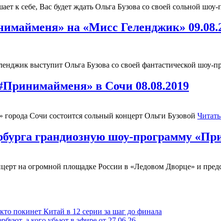
шает к себе, Вас будет ждать Ольга Бузова со своей сольной шо
нимайменя» на «Мисс Геленджик» 09.08.
Геленджик выступит Ольга Бузова со своей фантастической шоу-
#Принимайменя» в Сочи 08.08.2019
» города Сочи состоится сольный концерт Ольги Бузовой
Читать
ербурга грандиозную шоу-программу «П
концерт на огромной площадке России в «Ледовом Дворце» и пре
то покинет Китай в 12 серии за шаг до финала
рбуют, а кого убьют в эфире от 27.06.26