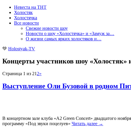
Невеста на ТНТ
Холостяк
Холостячка
Все новости
Свежие новости шоу
Новости о шоу «Холостячка» и «Замуж за…
О жизни самых ярких холостяков и…
💚
Holostyak-TV
Концерты участников шоу «Холостяк» и
Страница 1 из 2
1
2
»
Выступление Оли Бузовой в родном Пите
В концертном зале клуба «A2 Green Concert» двадцатого ноября
программу «Под звуки поцелуев»
Читать далее
→