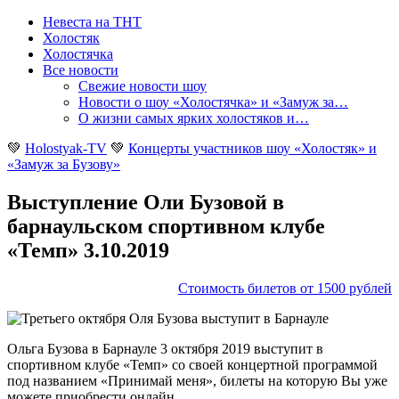
Невеста на ТНТ
Холостяк
Холостячка
Все новости
Свежие новости шоу
Новости о шоу «Холостячка» и «Замуж за…
О жизни самых ярких холостяков и…
💚
Holostyak-TV
💚
Концерты участников шоу «Холостяк» и
«Замуж за Бузову»
Выступление Оли Бузовой в
барнаульском спортивном клубе
«Темп» 3.10.2019
Стоимость билетов от 1500 рублей
Ольга Бузова в Барнауле 3 октября 2019 выступит в
спортивном клубе «Темп» со своей концертной программой
под названием «Принимай меня», билеты на которую Вы уже
можете приобрести онлайн.