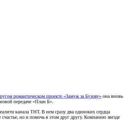
другом романтическом проекте «Замуж за Бузову»
она вновь
 новой передаче «План Б».
еалити канала ТНТ. В нем сразу два одиноких сердца
счастье, но и помочь в этом друг другу. Компанию звезде