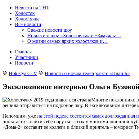
Невеста на ТНТ
Холостяк
Холостячка
Все новости
Свежие новости шоу
Новости о шоу «Холостячка» и «Замуж за…
О жизни самых ярких холостяков и…
Главная
Участники
Новости
💚
Holostyak-TV
💚
Новости о новом телепроекте «План Б»
Эксклюзивное интервью Ольги Бузовой
Многие поклонники зн
решила отправиться на подобное шоу. В эксклюзивном интервь
Напомним, уже
на этой неделе состоится самая долгожданная 
попытаются найти себе пару на глазах у многомиллионной публ
«Дома-2» составит ее коллега и близкий приятель – юморист Т