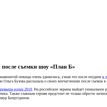
 после съемки шоу «План Б»
аменитой певицы очень удивились, узнав что после неудачи
в 
ю Ольга Бузова рассказала
о своих впечатлениях после съемок в
премьера осени 2019
. На российские экраны выйдет уникальное р
ики. Также главным героям предстоит не только обрести личное 
имур Батрутдинов.