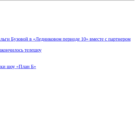
ьги Бузовой в «Ледниковом периоде 10» вместе с партнером
акончилось телешоу
мки шоу «План Б»