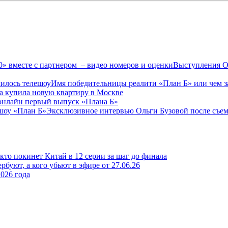
Выступления Ол
Имя победительницы реалити «План Б» или чем з
а купила новую квартиру в Москве
онлайн первый выпуск «Плана Б»
Эксклюзивное интервью Ольги Бузовой после съе
то покинет Китай в 12 серии за шаг до финала
рбуют, а кого убьют в эфире от 27.06.26
026 года