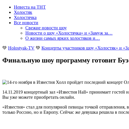
Невеста на ТНТ
Холостяк
Холостячка
Все новости
Свежие новости шоу
Новости о шоу «Холостячка» и «Замуж за…
О жизни самых ярких холостяков и…
💚
Holostyak-TV
💚
Концерты участников шоу «Холостяк» и «За
Финальную шоу программу готовит Буз
14.11.2019 концертный зал «Известия Hall» принимает гостей 
Вы уже можете приобретать онлайн.
«Известия» стал для популярной певицы точкой отправления, ве
только Россию, но и Европу. Сейчас же девушка решила в посл