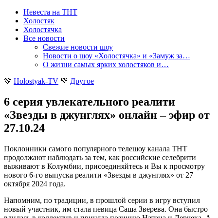
Невеста на ТНТ
Холостяк
Холостячка
Все новости
Свежие новости шоу
Новости о шоу «Холостячка» и «Замуж за…
О жизни самых ярких холостяков и…
💚
Holostyak-TV
💚
Другое
6 серия увлекательного реалити
«Звезды в джунглях» онлайн – эфир от
27.10.24
Поклонники самого популярного телешоу канала ТНТ
продолжают наблюдать за тем, как российские селебрити
выживают в Колумбии, присоединяйтесь и Вы к просмотру
нового 6-го выпуска реалити «Звезды в джунглях» от 27
октября 2024 года
.
Напомним, по традиции, в прошлой серии в игру вступил
новый участник, им стала певица Саша Зверева. Она быстро
влилась в коллектив и приняла позицию Натана и Лерчека. А