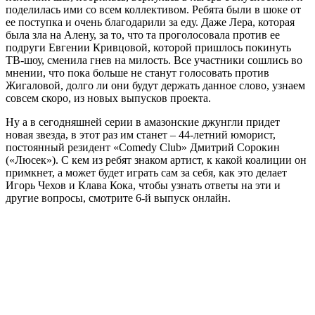
поделилась ими со всем коллективом. Ребята были в шоке от
ее поступка и очень благодарили за еду. Даже Лера, которая
была зла на Алену, за то, что та проголосовала против ее
подруги Евгении Кривцовой, которой пришлось покинуть
ТВ-шоу, сменила гнев на милость. Все участники сошлись во
мнении, что пока больше не станут голосовать против
Жигаловой, долго ли они будут держать данное слово, узнаем
совсем скоро, из новых выпусков проекта.
Ну а в сегодняшней серии в амазонские джунгли придет
новая звезда, в этот раз им станет – 44-летний юморист,
постоянный резидент «Comedy Club» Дмитрий Сорокин
(«Люсек»). С кем из ребят знаком артист, к какой коалиции он
примкнет, а может будет играть сам за себя, как это делает
Игорь Чехов и Клава Кока, чтобы узнать ответы на эти и
другие вопросы, смотрите 6-й выпуск онлайн.