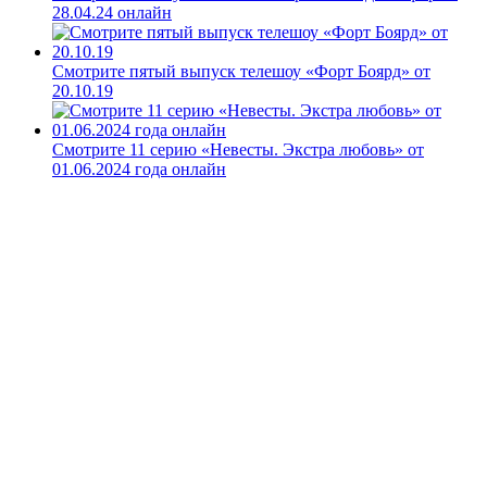
28.04.24 онлайн
Смотрите пятый выпуск телешоу «Форт Боярд» от
20.10.19
Смотрите 11 серию «Невесты. Экстра любовь» от
01.06.2024 года онлайн
8 серия
«Новых Пацанок» – эфир от 10.11.22
Кто ушел 23
февраля из «Маски 2025»
Свежие записи
Смотрите полуфинал реалити «Сокровища
Императора»: кто покинет Китай в 12 серии за шаг до
финала
«Мастер игры» 2 сезон 3 серия: смотрите онлайн кого
завербуют, а кого убьют в эфире от 27.06.26
Смотрите 7 серию реалити «Ставка на любовь» 26 июня
2026 года