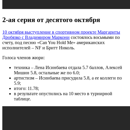
2-ая серия от десятого октября
10 октября выступление в спортивном проекте Маргариты
Дробязко с Владимиром Маркони
состоялось восьмыми по
счету, под песню «Can You Hold Me» американских
исполнителей – NF и Бритт Николь.
Голоса членов жюри:
техника – Лена Исинбаева отдала 5.7 баллов, Алексей
Мишин 5.8, остальные же по 6.0;
артистизм – Исинбаева присудила 5.8, а ее коллеги по
5.9;
итого: 11.78;
в результате опустились на 10 место в турнирной
таблице.