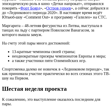
эпизодическую роль в кино «Детки напрокат», отправился
покорять «
Форт Боярд
», «
Остров героев
», а сейчас добрался и
до «Ледникового периода 2020». В настоящее время ведёт
Ютьюб-шоу «Comment Out» и программу «Галилео» на СТС.
Маргарита – 48-летняя фигуристка из Литвы, выступала в
танцах на льду с партнером Повиласом Ванагасом, за
которого вышла замуж.
На счету этой пары много достижений:
13-кратные чемпионы своей страны;
неоднократные призеры чемпионатов Европы и мира;
а также участники пяти Олимпийских игр.
Спортсменка далеко не новичок в «Ледниковом периоде», так
как принимала участие практически во всех сезонах этого ТВ-
шоу на Первом.
Шестая неделя проекта
К сожалению, это выступление оказалось последним для
пары.