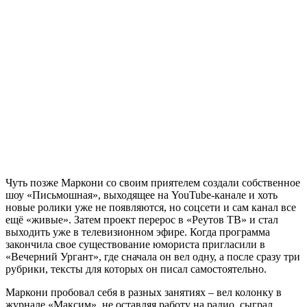
Чуть позже Маркони со своим приятелем создали собственное
шоу «Письмошная», выходящее на YouTube-канале и хоть
новые ролики уже не появляются, но соцсети и сам канал все
ещё «живые». Затем проект перерос в «Реутов ТВ» и стал
выходить уже в телевизионном эфире. Когда программа
закончила свое существование юмориста пригласили в
«Вечерний Ургант», где сначала он вел одну, а после сразу три
рубрики, тексты для которых он писал самостоятельно.
Маркони пробовал себя в разных занятиях – вел колонку в
журнале «Максим», не оставляя работу на радио, сыграл