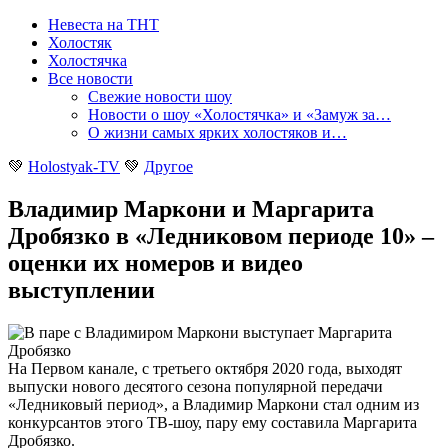
Невеста на ТНТ
Холостяк
Холостячка
Все новости
Свежие новости шоу
Новости о шоу «Холостячка» и «Замуж за…
О жизни самых ярких холостяков и…
💚
Holostyak-TV
💚
Другое
Владимир Маркони и Маргарита
Дробязко в «Ледниковом периоде 10» –
оценки их номеров и видео
выступлении
На Первом канале, с третьего октября 2020 года, выходят
выпуски нового десятого сезона популярной передачи
«Ледниковый период», а Владимир Маркони стал одним из
конкурсантов этого ТВ-шоу, пару ему составила Маргарита
Дробязко
.