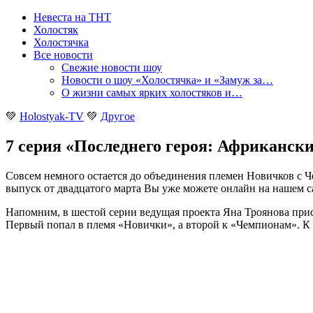
Невеста на ТНТ
Холостяк
Холостячка
Все новости
Свежие новости шоу
Новости о шоу «Холостячка» и «Замуж за…
О жизни самых ярких холостяков и…
💚
Holostyak-TV
💚
Другое
7 серия «Последнего героя: Африкански
Совсем немного остается до объединения племен Новичков с Ч
выпуск от двадцатого марта Вы уже можете онлайн на нашем с
Напомним, в шестой серии ведущая проекта Яна Троянова при
Первый попал в племя «Новички», а второй к «Чемпионам». К с