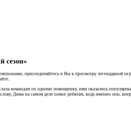
й сезон»
емпионами, присоединяйтесь и Вы к просмотру легендарной игр
айте
.
слала командам по одному помощнику, ими оказались популярн
лову, Дима на самом деле помог ребятам, ведь именно они, впер