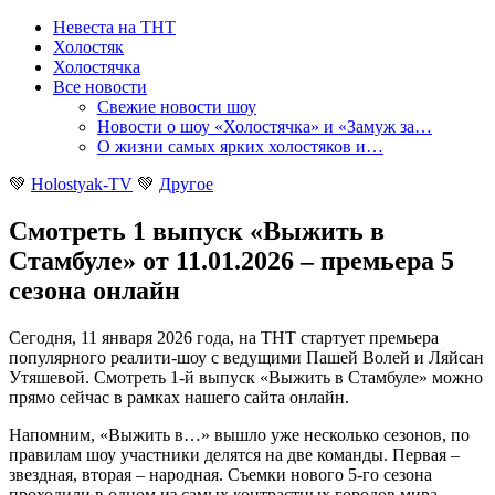
Невеста на ТНТ
Холостяк
Холостячка
Все новости
Свежие новости шоу
Новости о шоу «Холостячка» и «Замуж за…
О жизни самых ярких холостяков и…
💚
Holostyak-TV
💚
Другое
Смотреть 1 выпуск «Выжить в
Стамбуле» от 11.01.2026 – премьера 5
сезона онлайн
Сегодня, 11 января 2026 года, на ТНТ стартует премьера
популярного реалити-шоу с ведущими Пашей Волей и Ляйсан
Утяшевой. Смотреть 1-й выпуск «Выжить в Стамбуле» можно
прямо сейчас в рамках нашего сайта онлайн
.
Напомним, «Выжить в…» вышло уже несколько сезонов, по
правилам шоу участники делятся на две команды. Первая –
звездная, вторая – народная. Съемки нового 5-го сезона
проходили в одном из самых контрастных городов мира –