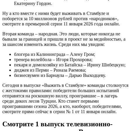
Екатерину Гордон.
Ну а кто вместе с ними будет выживать в Стамбуле и
поборется за 10 миллионов рублей против «народников»,
смотрите в премьерной серии 11 января 2026 года онлайн.
Вторая команда – народная. Это люди, которые никогда не
бывали за границей и пришли в проект не за медийностью, а
за шансом изменить жизнь. Среди них мы увидим:
блогера из Калининграда – Алену Гром;
тренера волейбола – Игоря Прохорова;
пекаря и домохозяйку из Батайска – Ирину Шибецкую;
диджея из Перми – Риназа Раемова;
бизнесвумен из Барнаула – Дарью Выходцеву.
Сегодня в выпуске «Выжить в Стамбуле» команды столкнутся
с жестокими правилами: победители больших испытаний
отправятся на роскошную виллу, проигравшие – в лагерь
среди диких лесов Турции. Кто станет первыми
проигравшими сезона 2026, а кто, наоборот, победителями,
смотрите прямо сейчас в серии № 1 от 11 января онлайн.
Смотрите 1 выпуск телевизионно-