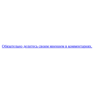
Обязательно делитесь своим мнением в комментариях.
Понравилась статья? Поделитесь ею с друзьями
Смотрите онлайн третью серию «Холостяк Украина» от
20 марта 2020 года
Смотрите третий выпуск передачи «Форт Боярд» от
6.10.19