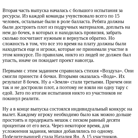
Вторая часть выпуска началась с большого испытания за
ресурсы. Из каждой команды учувствовало всего по 15
человек, остальные были в роле балласта. Ребята должны
были достроить плот из подручных материалов, доплыть на
нем до бочек, в которых и находилась провизия, забрать
сколько посчитают нужным и вернуться обратно. Но
сложность в том, что все это время на плату должны были
находиться еще и игроки, которые не принимали участие в
этом конкурсе. По правилам, никто из людей не должен был
упасть, иначе он покидает проект навсегда.
Первыми с этим заданием справилась стихия «Воздуха». Они
смогли принести 4 бочки. Вторыми оказалась «Вода». Их
результат 8 бочек. Ну а «Земля» стали третьими. Причем они
так и не достроили плот, а поэтому не взяли ни одну тару с
едой. Зато по итогам испытания никто из участников не
покинул реалити.
Ну а в конце выпуска состоялся индивидуальный конкурс на
вылет. Каждому игроку необходимо было как можно дольше
простоять и продержать мешок с песком равный десяти
процентам от его веса. Через некоторое время, для
усложнения задания, мешки добавлялись по одному.
Победительницей стала Наталия Ян. А 15 участников,