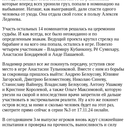
которые вперед всех уронили груз, попали в номинацию на
выбывание. Наташе, как выигравшей, дали спасти одного
человека от ухода. Она отдала свой голос в пользу Алексея
Леденева.
Участь остальных 14 номинантов решалась на церемонии
судьбы. И как всегда, все было неожиданно и по
определенным знакам. Ведущий проекта крутил стрелку на
барабане и на кого она попала, остались в игре. Повезло
четырем участникам – Владимиру Кубанкину, Рё Сумихару,
Анастасии Бондаревой и Аиде Пашаевой.
Владимир решил все же покинуть передачу, уступив свое
место в игре Анастасии Тульниковой. Вместе с ним из борьбы
за сокровища пришлось выйти: Андрею Белоусову, Юлияне
Загорской, Дмитрию Беломестнову, Николаю Синеву,
Станиславу Вайнеру, Владиславу Белоусову, Антону Ушакову
и Кристине Королевой, а также Ольге Максимовой, которую
увезли на скорой и впоследствии врачи запретили ей дальше
участвовать в экстремальном реалити. Ну а кто же покинет
остров вслед за ними и сколько человек будет на этот раз,
смотрите прямо сейчас в серии №3 от 17.11.24 онлайн.
В сегодняшнем 3-м выпуске игроков вновь ждут сложнейшие
испытания и проверка на прочность, выносливость и силу