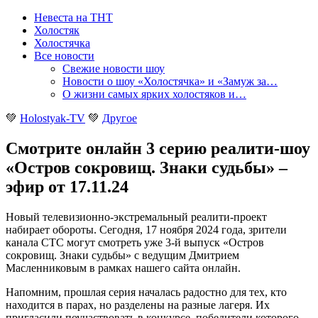
Невеста на ТНТ
Холостяк
Холостячка
Все новости
Свежие новости шоу
Новости о шоу «Холостячка» и «Замуж за…
О жизни самых ярких холостяков и…
💚
Holostyak-TV
💚
Другое
Смотрите онлайн 3 серию реалити-шоу
«Остров сокровищ. Знаки судьбы» –
эфир от 17.11.24
Новый телевизионно-экстремальный реалити-проект
набирает обороты. Сегодня, 17 ноября 2024 года, зрители
канала СТС могут смотреть уже 3-й выпуск «Остров
сокровищ. Знаки судьбы» с ведущим Дмитрием
Масленниковым в рамках нашего сайта онлайн
.
Напомним, прошлая серия началась радостно для тех, кто
находится в парах, но разделены на разные лагеря. Их
пригласили поучаствовать в конкурсе, победители которого