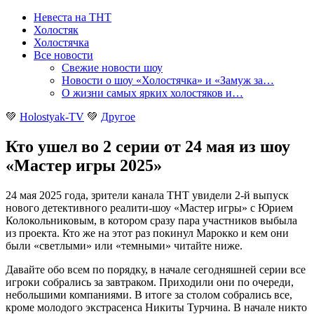
Невеста на ТНТ
Холостяк
Холостячка
Все новости
Свежие новости шоу
Новости о шоу «Холостячка» и «Замуж за…
О жизни самых ярких холостяков и…
💚
Holostyak-TV
💚
Другое
Кто ушел во 2 серии от 24 мая из шоу
«Мастер игры 2025»
24 мая 2025 года, зрители канала ТНТ увидели 2-й выпуск
нового детективного реалити-шоу «Мастер игры» с Юрием
Колокольниковым, в котором сразу пара участников выбыла
из проекта. Кто же на этот раз покинул Марокко и кем они
были «светлыми» или «темными» читайте ниже
.
Давайте обо всем по порядку, в начале сегодняшней серии все
игроки собрались за завтраком. Приходили они по очереди,
небольшими компаниями. В итоге за столом собрались все,
кроме молодого экстрасенса Никиты Турчина. В начале никто