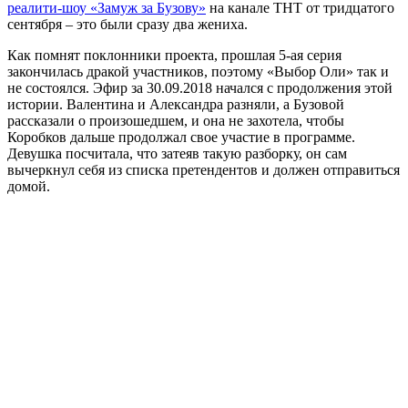
реалити-шоу «Замуж за Бузову»
на канале ТНТ от тридцатого
сентября – это были сразу два жениха.
Как помнят поклонники проекта, прошлая 5-ая серия
закончилась дракой участников, поэтому «Выбор Оли» так и
не состоялся. Эфир за 30.09.2018 начался с продолжения этой
истории. Валентина и Александра разняли, а Бузовой
рассказали о произошедшем, и она не захотела, чтобы
Коробков дальше продолжал свое участие в программе.
Девушка посчитала, что затеяв такую разборку, он сам
вычеркнул себя из списка претендентов и должен отправиться
домой.