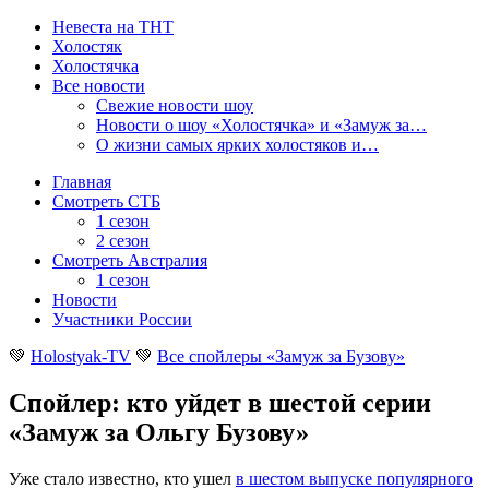
Невеста на ТНТ
Холостяк
Холостячка
Все новости
Свежие новости шоу
Новости о шоу «Холостячка» и «Замуж за…
О жизни самых ярких холостяков и…
Главная
Смотреть СТБ
1 сезон
2 сезон
Смотреть Австралия
1 сезон
Новости
Участники России
💚
Holostyak-TV
💚
Все спойлеры «Замуж за Бузову»
Спойлер: кто уйдет в шестой серии
«Замуж за Ольгу Бузову»
Уже стало известно, кто ушел
в шестом выпуске популярного