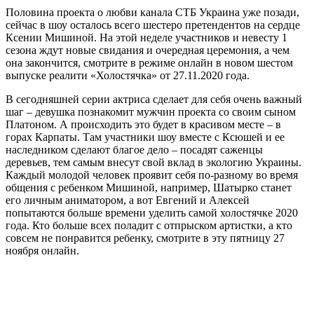
Половина проекта о любви канала СТБ Украина уже позади,
сейчас в шоу осталось всего шестеро претендентов на сердце
Ксении Мишиной. На этой неделе участников и невесту 1
сезона ждут новые свидания и очередная церемония, а чем
она закончится, смотрите в режиме онлайн в новом шестом
выпуске реалити «Холостячка» от 27.11.2020 года
.
В сегодняшней серии актриса сделает для себя очень важный
шаг – девушка познакомит мужчин проекта со своим сыном
Платоном. А происходить это будет в красивом месте – в
горах Карпаты. Там участники шоу вместе с Ксюшей и ее
наследником сделают благое дело – посадят саженцы
деревьев, тем самым внесут свой вклад в экологию Украины.
Каждый молодой человек проявит себя по-разному во время
общения с ребенком Мишиной, например, Шатырко станет
его личным аниматором, а вот Евгений и Алексей
попытаются больше времени уделить самой холостячке 2020
года. Кто больше всех поладит с отпрыском артистки, а кто
совсем не понравится ребенку, смотрите в эту пятницу 27
ноября онлайн.