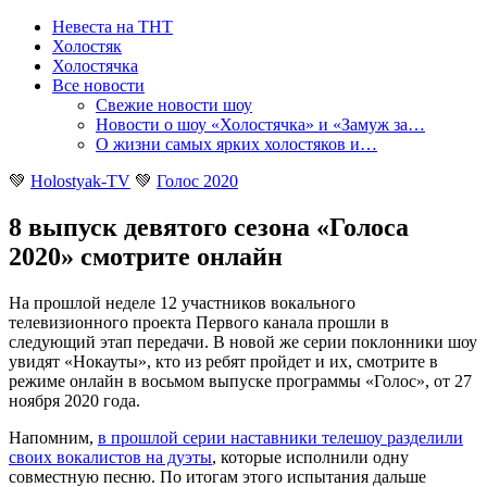
Невеста на ТНТ
Холостяк
Холостячка
Все новости
Свежие новости шоу
Новости о шоу «Холостячка» и «Замуж за…
О жизни самых ярких холостяков и…
💚
Holostyak-TV
💚
Голос 2020
8 выпуск девятого сезона «Голоса
2020» смотрите онлайн
На прошлой неделе 12 участников вокального
телевизионного проекта Первого канала прошли в
следующий этап передачи. В новой же серии поклонники шоу
увидят «Нокауты», кто из ребят пройдет и их, смотрите в
режиме онлайн в восьмом выпуске программы «Голос», от 27
ноября 2020 года
.
Напомним,
в прошлой серии наставники телешоу разделили
своих вокалистов на дуэты
, которые исполнили одну
совместную песню. По итогам этого испытания дальше