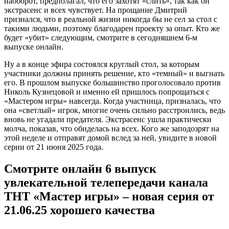
наоборот, предполагал, что его захотят «слить», так как он
экстрасенс и всех чувствует. На прощание Дмитрий
признался, что в реальной жизни никогда бы не сел за стол с
такими людьми, поэтому благодарен проекту за опыт. Кто же
будет «убит» следующим, смотрите в сегодняшнем 6-м
выпуске онлайн.
Ну а в конце эфира состоялся круглый стол, за которым
участники должны принять решение, кто «темный» и выгнать
его. В прошлом выпуске большинство проголосовало против
Николь Кузнецовой и именно ей пришлось попрощаться с
«Мастером игры» навсегда. Когда участница, призналась, что
она «светлый» игрок, многие очень сильно расстроились, ведь
вновь не угадали предателя. Экстрасенс ушла практически
молча, показав, что обиделась на всех. Кого же заподозрят на
этой неделе и отправят домой вслед за ней, увидите в новой
серии от 21 июня 2025 года.
Смотрите онлайн 6 выпуск
увлекательной телепередачи канала
ТНТ «Мастер игры» – новая серия от
21.06.25 хорошего качества