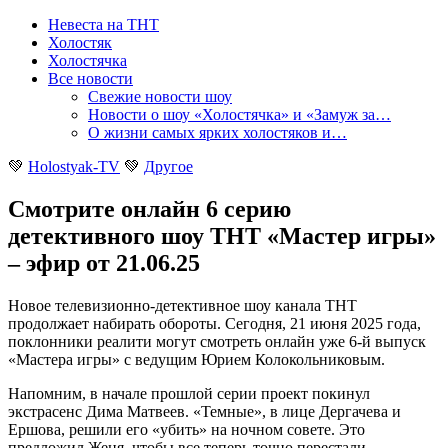
Невеста на ТНТ
Холостяк
Холостячка
Все новости
Свежие новости шоу
Новости о шоу «Холостячка» и «Замуж за…
О жизни самых ярких холостяков и…
💚
Holostyak-TV
💚
Другое
Смотрите онлайн 6 серию
детективного шоу ТНТ «Мастер игры»
– эфир от 21.06.25
Новое телевизионно-детективное шоу канала ТНТ
продолжает набирать обороты. Сегодня, 21 июня 2025 года,
поклонники реалити могут смотреть онлайн уже 6-й выпуск
«Мастера игры» с ведущим Юрием Колокольниковым
.
Напомним, в начале прошлой серии проект покинул
экстрасенс Дима Матвеев. «Темные», в лице Дергачева и
Ершова, решили его «убить» на ночном совете. Это
предложил Женя, чтобы все теперь точно перестали