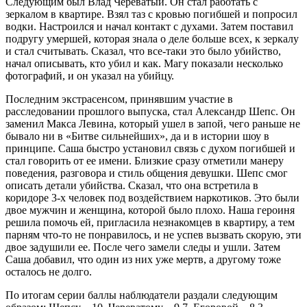
Следующим был Влад Череватый. Он стал работать с
зеркалом в квартире. Взял таз с кровью погибшей и попросил
водки. Настроился и начал контакт с духами. Затем поставил
подругу умершей, которая знала о деле больше всех, к зеркалу
и стал считывать. Сказал, что все-таки это было убийство,
начал описывать, кто убил и как. Магу показали несколько
фотографий, и он указал на убийцу.
Последним экстрасенсом, принявшим участие в
расследовании прошлого выпуска, стал Александр Шепс. Он
заменил Макса Левина, который ушел в запой, чего раньше не
бывало ни в «Битве сильнейших», да и в истории шоу в
принципе. Саша быстро установил связь с духом погибшей и
стал говорить от ее имени. Близкие сразу отметили манеру
поведения, разговора и стиль общения девушки. Шепс смог
описать детали убийства. Сказал, что она встретила в
коридоре 3-х человек под воздействием наркотиков. Это были
двое мужчин и женщина, которой было плохо. Наша героиня
решила помочь ей, пригласила незнакомцев в квартиру, а тем
парням что-то не понравилось, и не успев вызвать скорую, эти
двое задушили ее. После чего замели следы и ушли. Затем
Саша добавил, что один из них уже мертв, а другому тоже
осталось не долго.
По итогам серии баллы наблюдатели раздали следующим