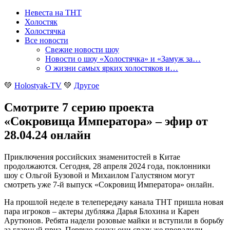
Невеста на ТНТ
Холостяк
Холостячка
Все новости
Свежие новости шоу
Новости о шоу «Холостячка» и «Замуж за…
О жизни самых ярких холостяков и…
💚
Holostyak-TV
💚
Другое
Смотрите 7 серию проекта
«Сокровища Императора» – эфир от
28.04.24 онлайн
Приключения российских знаменитостей в Китае
продолжаются. Сегодня, 28 апреля 2024 года, поклонники
шоу с Ольгой Бузовой и Михаилом Галустяном могут
смотреть уже 7-й выпуск «Сокровищ Императора» онлайн
.
На прошлой неделе в телепередачу канала ТНТ пришла новая
пара игроков – актеры дубляжа Дарья Блохина и Карен
Арутюнов. Ребята надели розовые майки и вступили в борьбу
за главный приз. Первую гонку они сразу же провалили,