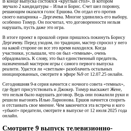
В конце выпуска состоялся «круглый стол». В котором
звучало 2 кандидатуры – Илья и Борис. Счет шел поровну,
решающим оказался голос Ершова. Он отдал его против
своего напарника – Дергачева. Многие удивились его выбору,
особенно Тимур. Он посчитал, что договоренности нельзя
нарушать, пусть даже это игра.
В итоге проект в прошлой серии пришлось покинуть Борису
Дергачеву. Перед уходом, по традиции, мастер спросил у него
на какой стороне он все это время находился. Когда
участники, услышали, что он был «темным», очень
обрадовались. К слову, это был единственный предатель,
назначенный мастером игры с самого первого выпуска
реалити. Удастся ли «светлым» разоблачить остальных
инициированных, смотрите в эфире №9 от 12.07.25 онлайн.
Сегодняшняя 9-я серия начнется с ночного совета «темных»,
где будет присутствовать и Джокер. Тимур выскажет Жене,
что нельзя было нарушать договор. Ведь они пожалили руки и
решили выгонять Илью Ларионова. Ершов начнется спорить
и отстаивать свое мнение. Чем закончится эта встреча и кого
«убьют» предатели, смотрите в выпуске от 12 июля 2025 года
онлайн.
Смотрите 9 выпуск телевизионно-