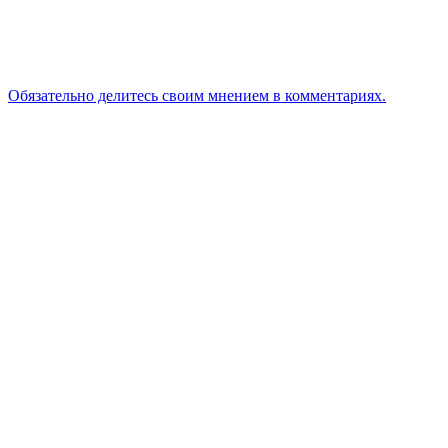
Обязательно делитесь своим мнением в комментариях.
Понравилась статья? Поделитесь ею с друзьями
Кого рассекретили в телешоу «Маска 6» 16.02.2025
13-ую серию «Последнего героя 2021» – смотрите финал
ТВ-шоу онлайн
Смотрите десятую серию «Холостяка» украинской
версии от 8.05.20
«Звезды в джунглях 2»: смотрите в 14 серии финал шоу
от 28.12.2025 онлайн