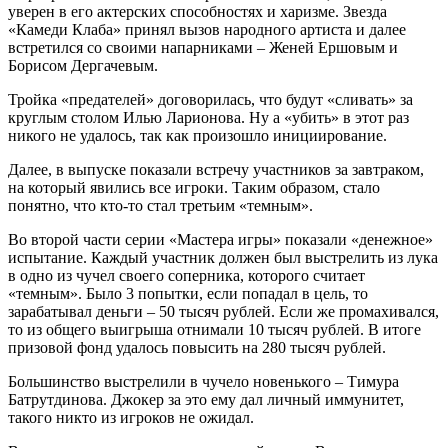
уверен в его актерских способностях и харизме. Звезда
«Камеди Клаба» принял вызов народного артиста и далее
встретился со своими напарниками – Женей Ершовым и
Борисом Дергачевым.
Тройка «предателей» договорилась, что будут «сливать» за
круглым столом Илью Ларионова. Ну а «убить» в этот раз
никого не удалось, так как произошло инициирование.
Далее, в выпуске показали встречу участников за завтраком,
на который явились все игроки. Таким образом, стало
понятно, что кто-то стал третьим «темным».
Во второй части серии «Мастера игры» показали «денежное»
испытание. Каждый участник должен был выстрелить из лука
в одно из чучел своего соперника, которого считает
«темным». Было 3 попытки, если попадал в цель, то
зарабатывал деньги – 50 тысяч рублей. Если же промахивался,
то из общего выигрыша отнимали 10 тысяч рублей. В итоге
призовой фонд удалось повысить на 280 тысяч рублей.
Большинство выстрелили в чучело новенького – Тимура
Батрутдинова. Джокер за это ему дал личный иммунитет,
такого никто из игроков не ожидал.