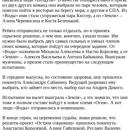
из двух других команд они выбрали по паре человек, которым
повезло пойти в ресторан на берегу моря, а другим в СПА. Из
«Воды» ими стала супружеская пара Киссер, а из «Земли» –
Алена Черемисина и Костя Беленький.
Ребята отправились не только отдыхать, но и принять
серьезное решение, о чем они, конечно, узнали позже. Им
нужно было выбрать двух самых сильных и умных членов
своих команд, которые пойдут на очередное задание. От
«Воды» назначили Михаила Алексеева и Настю Королеву, а от
«Земли» – Алексея Васильева и Антона Бабыкина. Выиграли
мужчины, а призом стало преимущество на следующем
испытании.
В середине выпуска, по состоянию здоровья, шоу пришлось
покинуть Александру Сабанину. Ведущий разрешил ему
выбрать, кто займет его место, выбор пал на Андрея Дикого.
Испытание на вылет выиграла «Земля», а это значило, что они
тоже в полном составе войдут в новое племя «Огня». А вот
люди «Воды» отправились в номинацию.
В конце серии, на церемонии судьбы, знаки решили, что
реалити-проект «Остров сокровищ» пришлось покинуть:
Анастасии Королевой, Алине Гафуровой, Руслану Валееву,