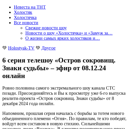
Невеста на ТНТ
Холостяк
Холостячка
Все новости
Свежие новости шоу
Новости о шоу «Холостячка» и «Замуж за…
О жизни самых ярких холостяков и…
💚
Holostyak-TV
💚
Другое
6 серия телешоу «Остров сокровищ.
Знаки судьбы» – эфир от 08.12.24
онлайн
Ровно половина самого экстремального шоу канала СТС
позади. Присоединяйтесь и Вы к просмотру уже 6-го выпуска
реалити-проекта «Остров сокровищ. Знаки судьбы» от 8
декабря 2024 года онлайн
.
Напомним, прошлая серия началась с борьбы за тотем нового
объединенного племени «Огня». По правилам, те кто победят,
войдут всем составом в новую стихию. Сильнейшими
оказались люди «Воздуха». В качестве поощрительного приза,